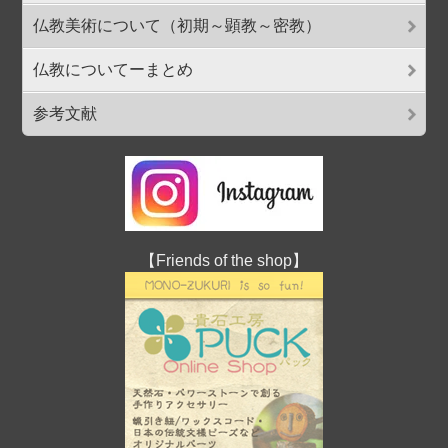
仏教美術について（初期～顕教～密教）
仏教についてーまとめ
参考文献
【Friends of the shop】