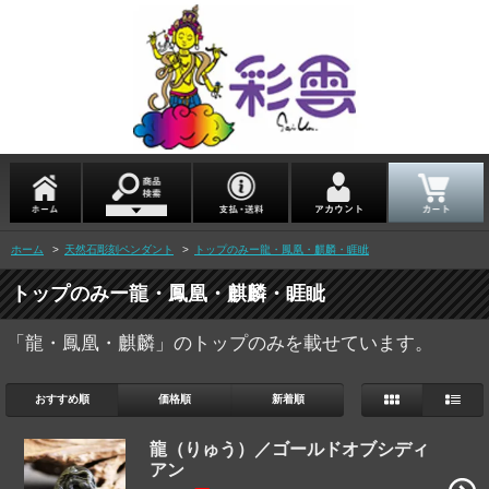
ホーム
>
天然石彫刻ペンダント
>
トップのみー龍・鳳凰・麒麟・睚眦
トップのみー龍・鳳凰・麒麟・睚眦
「龍・鳳凰・麒麟」のトップのみを載せています。
おすすめ順
価格順
新着順
龍（りゅう）／ゴールドオブシディ
アン