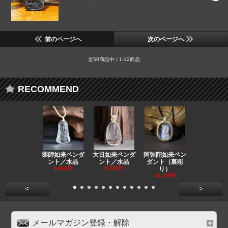
前のページへ
次のページへ
全50商品中 / 1-12商品
RECOMMEND
薬師如来ペンダ
大日如来ペンダ
阿弥陀如来ペン
観音ペンダ
ント／水晶
ント／水晶
ダント（裏彫
／ラピスラ
8,860円
9,550円
り）
11,590円
14,370円
<
>
メールマガジン登録・解除