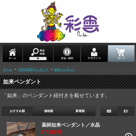
ホーム
>
天然石彫刻ペンダント
>
如来ペンダント
如来ペンダント
「如来」のペンダント紐付きを載せています。
おすすめ順
価格順
新着順
薬師如来ペンダント／水晶
17,360円