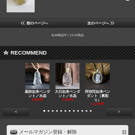
前のページへ
次のページへ
全48商品中 / 13-24商品
RECOMMEND
薬師如来ペンダ
大日如来ペンダ
阿弥陀如来ペン
観音ペンダ
ント／水晶
ント／水晶
ダント（裏彫
／ラピスラ
8,860円
9,550円
り）
11,590円
14,370円
<
>
メールマガジン登録・解除