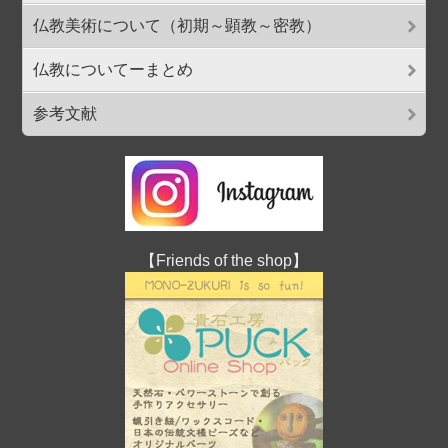
仏教美術について（初期～顕教～密教）
仏教についてーまとめ
参考文献
【Friends of the shop】