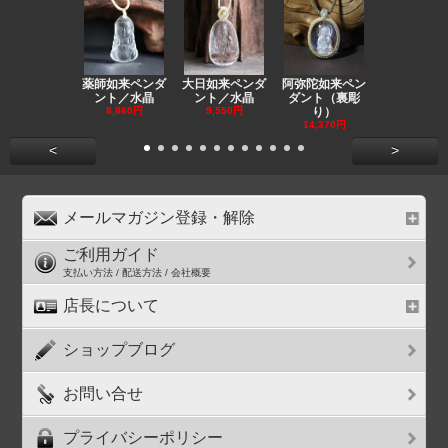
薬師如来ペンダ
大日如来ペンダ
阿弥陀如来ペン
観音ペンダ
ント／水晶
ント／水晶
ダント（裏彫
／ラピスラ
8,860円
9,550円
り）
11,590円
14,370円
<
>
メールマガジン登録・解除
ご利用ガイド
支払い方法 / 配送方法 / 会社概要
店長について
ショップブログ
お問い合せ
プライバシーポリシー