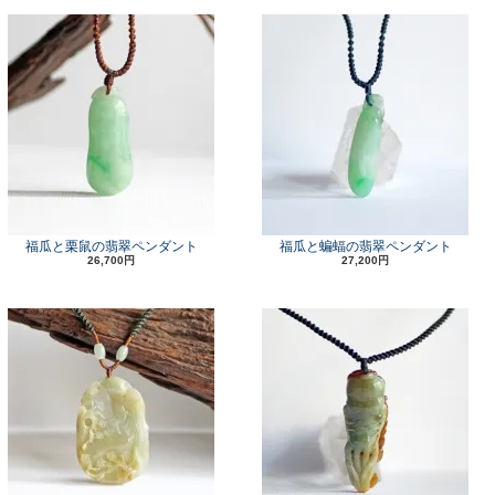
福瓜と栗鼠の翡翠ペンダント
福瓜と蝙蝠の翡翠ペンダント
26,700円
27,200円