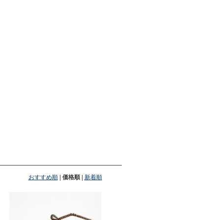
おすすめ順
|
価格順
|
新着順