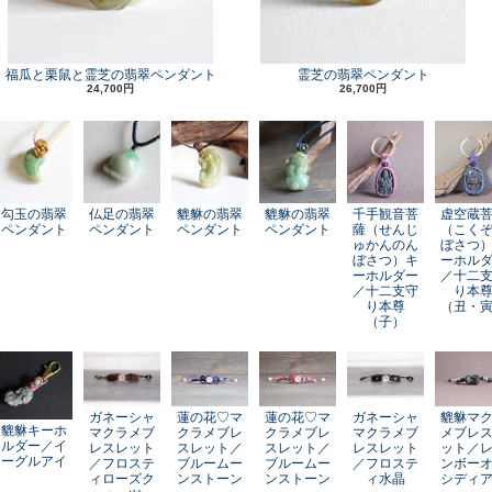
福瓜と栗鼠と霊芝の翡翠ペンダント
霊芝の翡翠ペンダント
24,700円
26,700円
勾玉の翡翠
仏足の翡翠
貔貅の翡翠
貔貅の翡翠
千手観音菩
虚空蔵
ペンダント
ペンダント
ペンダント
ペンダント
薩（せんじ
（こく
ゅかんのん
ぼさつ
ぼさつ）キ
ーホル
ーホルダー
／十二
／十二支守
り本
り本尊
（丑・
（子）
ガネーシャ
蓮の花♡マ
蓮の花♡マ
ガネーシャ
貔貅マ
貔貅キーホ
マクラメブ
クラメブレ
クラメブレ
マクラメブ
メブレ
ルダー／イ
レスレット
スレット／
スレット／
レスレット
ット／
ーグルアイ
／フロステ
ブルームー
ブルームー
／フロステ
ンボー
ィローズク
ンストーン
ンストーン
ィ水晶
シディ