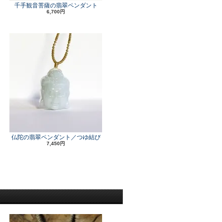
千手観音菩薩の翡翠ペンダント
6,700円
仏陀の翡翠ペンダント／つゆ結び
7,450円