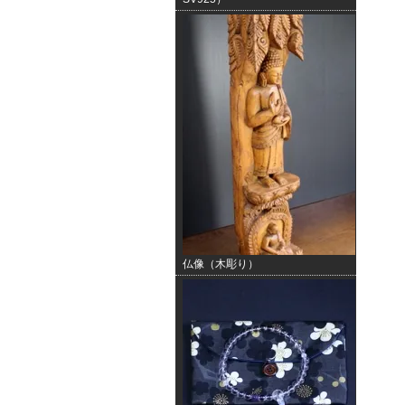
仏像（木彫り）