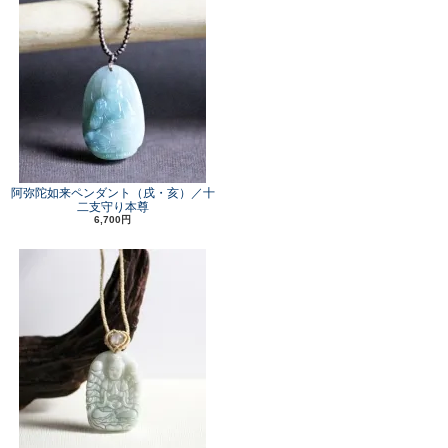
阿弥陀如来ペンダント（戌・亥）／十
二支守り本尊
6,700円