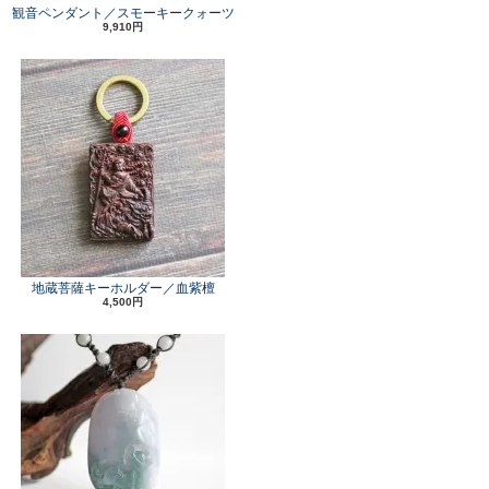
観音ペンダント／スモーキークォーツ
9,910円
地蔵菩薩キーホルダー／血紫檀
4,500円