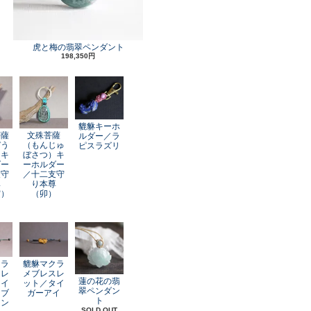
虎と梅の翡翠ペンダント
198,350円
貔貅キーホ
菩薩
文殊菩薩
ルダー／ラ
ぞう
（もんじゅ
ピスラズリ
）キ
ぼさつ）キ
ダー
ーホルダー
支守
／十二支守
尊
り本尊
寅）
（卯）
クラ
貔貅マクラ
スレ
メブレスレ
蓮の花の翡
レイ
ット／タイ
翠ペンダン
オブ
ガーアイ
ト
アン
SOLD OUT