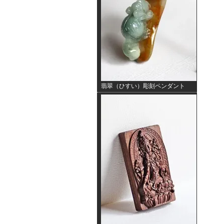
翡翠（ひすい）彫刻ペンダント