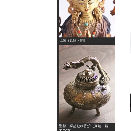
仏像（真鍮・銅）
聖獣・縁起動物香炉（真鍮・銅・
SV925）