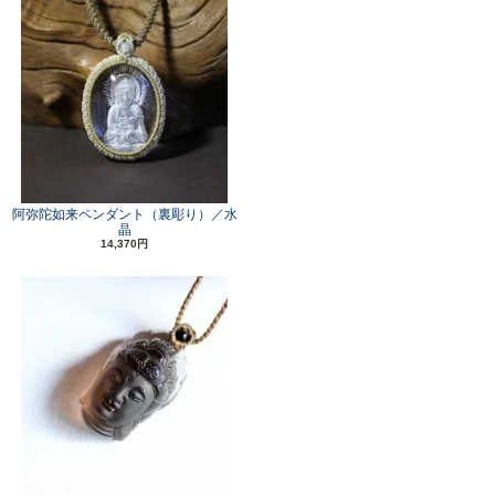
阿弥陀如来ペンダント（裏彫り）／水
晶
14,370円