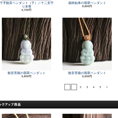
千手観音ペンダント（子）／十二支守
薬師如来の翡翠ペンダント
り本尊
8,800円
6,700円
観音菩薩の翡翠ペンダント
観音菩薩の翡翠ペンダント
6,800円
6,600円
<
1
2
3
4
5
>