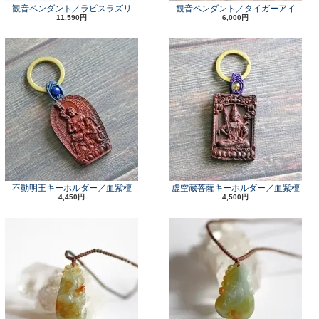
観音ペンダント／ラピスラズリ
観音ペンダント／タイガーアイ
11,590円
6,000円
不動明王キーホルダー／血紫檀
虚空蔵菩薩キーホルダー／血紫檀
4,450円
4,500円