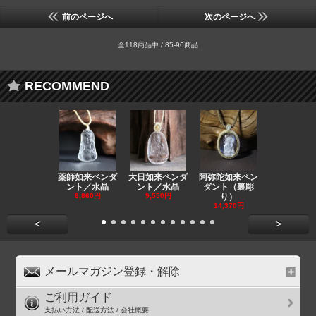
前のページへ
次のページへ
全118商品中 / 85-96商品
RECOMMEND
薬師如来ペンダ
大日如来ペンダ
阿弥陀如来ペン
観音ペンダ
ント／水晶
ント／水晶
ダント（裏彫
／ラピスラ
8,860円
9,550円
り）
11,590円
14,370円
<
>
メールマガジン登録・解除
ご利用ガイド
支払い方法 / 配送方法 / 会社概要