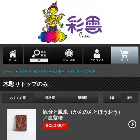
ホーム
>
木彫りペンダント&キーホルダー
>
木彫りトップのみ
木彫りトップのみ
おすすめ順
価格順
新着順
観音と鳳凰（かんのんとほうおう）
／血紫檀
SOLD OUT