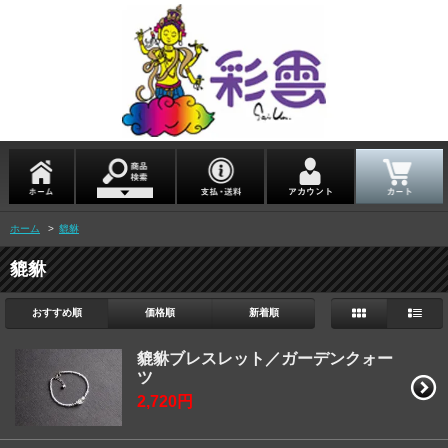
ホーム
>
貔貅
貔貅
おすすめ順
価格順
新着順
貔貅ブレスレット／ガーデンクォー
ツ
2,720円