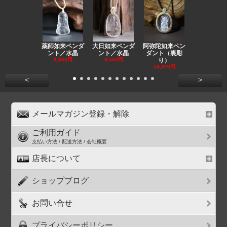
薬師如来ペンダ
大日如来ペンダ
阿弥陀如来ペン
観音ペンダ
ント／水晶
ント／水晶
ダント（裏彫
／ラピスラ
8,860円
9,550円
り）
11,590円
14,370円
<
>
メールマガジン登録・解除
ご利用ガイド
支払い方法 / 配送方法 / 会社概要
店長について
ショップブログ
お問い合せ
プライバシーポリシー