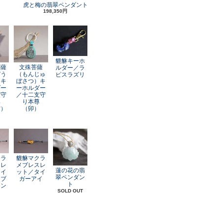
虎と梅の翡翠ペンダント
198,350円
貔貅キーホ
菩薩
文殊菩薩
ルダー／ラ
ぞう
（もんじゅ
ピスラズリ
）キ
ぼさつ）キ
ダー
ーホルダー
支守
／十二支守
尊
り本尊
寅）
（卯）
クラ
貔貅マクラ
スレ
メブレスレ
蓮の花の翡
レイ
ット／タイ
翠ペンダン
オブ
ガーアイ
ト
アン
SOLD OUT