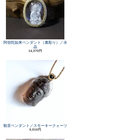
阿弥陀如来ペンダント（裏彫り）／水
晶
14,370円
観音ペンダント／スモーキークォーツ
9,910円