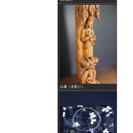
仏像（木彫り）