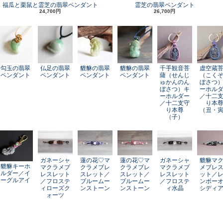
福瓜と栗鼠と霊芝の翡翠ペンダント
霊芝の翡翠ペンダント
24,700円
26,700円
勾玉の翡翠
仏足の翡翠
貔貅の翡翠
貔貅の翡翠
千手観音菩
虚空蔵
ペンダント
ペンダント
ペンダント
ペンダント
薩（せんじ
（こく
ゅかんのん
ぼさつ
ぼさつ）キ
ーホル
ーホルダー
／十二
／十二支守
り本
り本尊
（丑・
（子）
ガネーシャ
蓮の花♡マ
蓮の花♡マ
ガネーシャ
貔貅マ
貔貅キーホ
マクラメブ
クラメブレ
クラメブレ
マクラメブ
メブレ
ルダー／イ
レスレット
スレット／
スレット／
レスレット
ット／
ーグルアイ
／フロステ
ブルームー
ブルームー
／フロステ
ンボー
ィローズク
ンストーン
ンストーン
ィ水晶
シディ
ォーツ