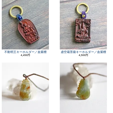
不動明王キーホルダー／血紫檀
虚空蔵菩薩キーホルダー／血紫檀
4,450円
4,500円