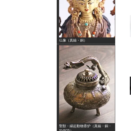
仏像（真鍮・銅）
聖獣・縁起動物香炉（真鍮・銅・
SV925）