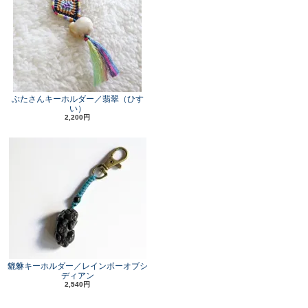
ぶたさんキーホルダー／翡翠（ひす
い）
2,200円
貔貅キーホルダー／レインボーオブシ
ディアン
2,540円