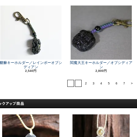
貔貅キーホルダー／レインボーオブシ
閻魔大王キーホルダー／オブシディア
ディアン
ン
2,540円
2,800円
<
1
2
3
4
5
6
7
>