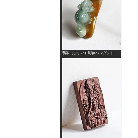
翡翠（ひすい）彫刻ペンダント