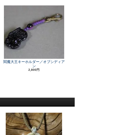
閻魔大王キーホルダー／オブシディア
ン
2,800円