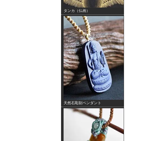
タンカ（仏画）
天然石彫刻ペンダント