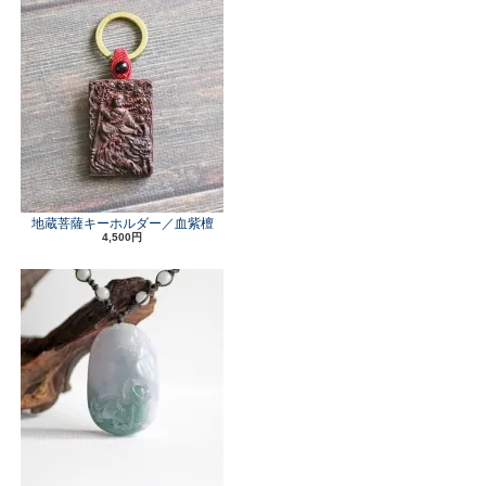
地蔵菩薩キーホルダー／血紫檀
4,500円