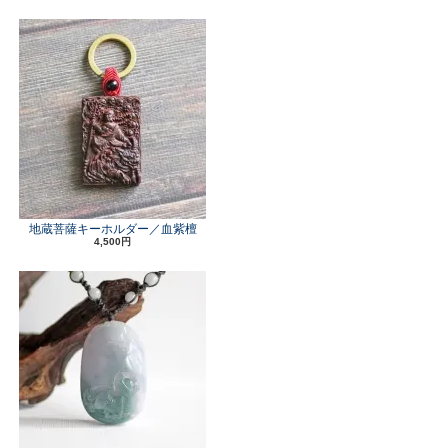
地蔵菩薩キーホルダー／血紫檀
4,500円