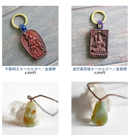
不動明王キーホルダー／血紫檀
虚空蔵菩薩キーホルダー／血紫檀
4,450円
4,500円