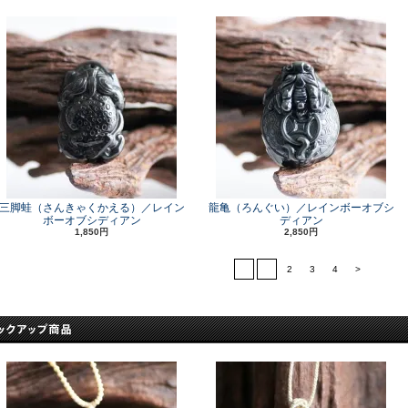
三脚蛙（さんきゃくかえる）／レイン
龍亀（ろんぐい）／レインボーオブシ
ボーオブシディアン
ディアン
1,850円
2,850円
<
1
2
3
4
>