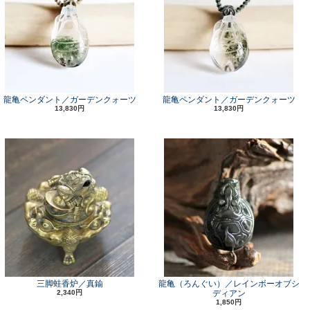
龍亀ペンダント／ガーデンクォーツ
龍亀ペンダント／ガーデンクォーツ
13,830円
13,830円
三脚蛙香炉／真鍮
龍亀（ろんぐい）／レインボーオブシ
2,340円
ディアン
1,850円