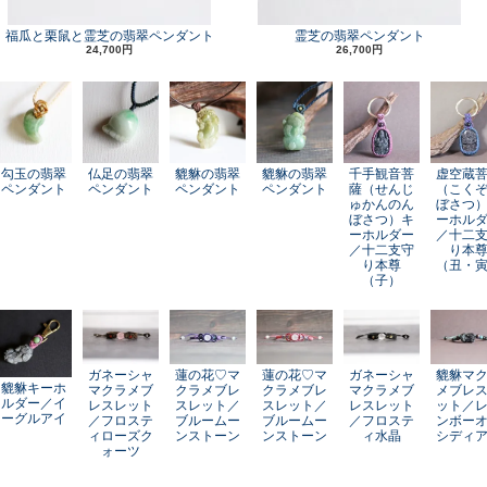
福瓜と栗鼠と霊芝の翡翠ペンダント
霊芝の翡翠ペンダント
24,700円
26,700円
勾玉の翡翠
仏足の翡翠
貔貅の翡翠
貔貅の翡翠
千手観音菩
虚空蔵
ペンダント
ペンダント
ペンダント
ペンダント
薩（せんじ
（こく
ゅかんのん
ぼさつ
ぼさつ）キ
ーホル
ーホルダー
／十二
／十二支守
り本
り本尊
（丑・
（子）
ガネーシャ
蓮の花♡マ
蓮の花♡マ
ガネーシャ
貔貅マ
貔貅キーホ
マクラメブ
クラメブレ
クラメブレ
マクラメブ
メブレ
ルダー／イ
レスレット
スレット／
スレット／
レスレット
ット／
ーグルアイ
／フロステ
ブルームー
ブルームー
／フロステ
ンボー
ィローズク
ンストーン
ンストーン
ィ水晶
シディ
ォーツ