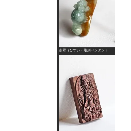
翡翠（ひすい）彫刻ペンダント