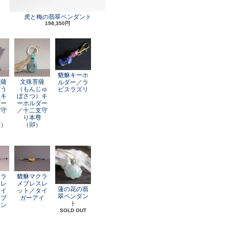
虎と梅の翡翠ペンダント
198,350円
貔貅キーホ
菩薩
文殊菩薩
ルダー／ラ
ぞう
（もんじゅ
ピスラズリ
）キ
ぼさつ）キ
ダー
ーホルダー
支守
／十二支守
尊
り本尊
寅）
（卯）
クラ
貔貅マクラ
スレ
メブレスレ
蓮の花の翡
レイ
ット／タイ
翠ペンダン
オブ
ガーアイ
ト
アン
SOLD OUT