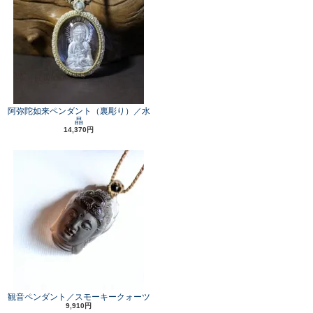
阿弥陀如来ペンダント（裏彫り）／水
晶
14,370円
観音ペンダント／スモーキークォーツ
9,910円