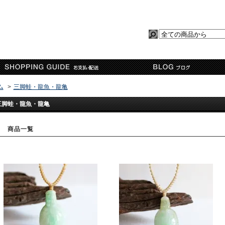
ム
>
三脚蛙・龍魚・龍亀
三脚蛙・龍魚・龍亀
商品一覧