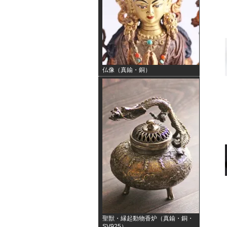
仏像（真鍮・銅）
聖獣・縁起動物香炉（真鍮・銅・
SV925）