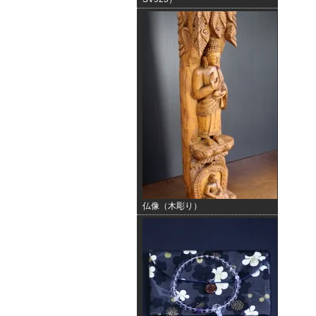
仏像（木彫り）