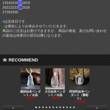
13
14
15
16
17
18
19
20
21
22
23
24
25
26
27
28
29
30
■
は定休日です。
■
は都合によりお休みさせていただきます。
商品のご注文はお受けできますが、 商品の発送、及びお問い合わせ
の返信は休業日の翌日以降になります。
RECOMMEND
薬師如来ペンダ
大日如来ペンダ
阿弥陀如来ペン
観音ペンダ
ント／水晶
ント／水晶
ダント（裏彫
／ラピスラ
8,860円
9,550円
り）
11,590円
14,370円
<
>