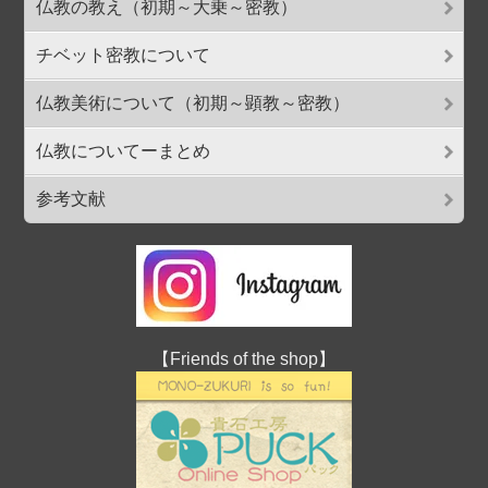
仏教の教え（初期～大乗～密教）
チベット密教について
仏教美術について（初期～顕教～密教）
仏教についてーまとめ
参考文献
【Friends of the shop】