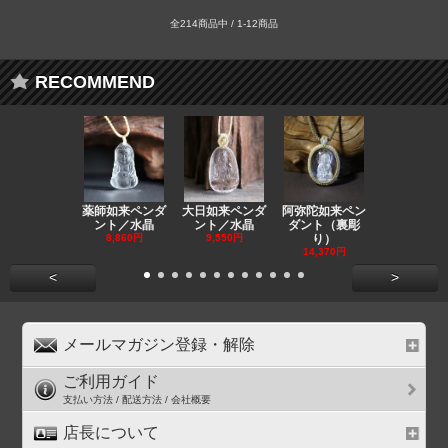
全214商品中 / 1-12商品
RECOMMEND
薬師如来ペンダ
大日如来ペンダ
阿弥陀如来ペン
観音ペンダ
ント／水晶
ント／水晶
ダント（裏彫
／ラピスラ
8,860円
9,550円
り）
11,590円
14,370円
<
>
メールマガジン登録・解除
ご利用ガイド
支払い方法 / 配送方法 / 会社概要
店長について