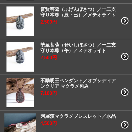
普賢菩薩（ふげんぼさつ）／十二支
守り本尊（辰・巳）／メテオライト
2,500円
勢至菩薩（せいしぼさつ）／十二支
守り本尊（午）／メテオライト
2,500円
不動明王ペンダント／オブシディア
ンクリア マクラメ包み
7,180円
阿羅漢マクラメブレスレット／水晶
4,500円