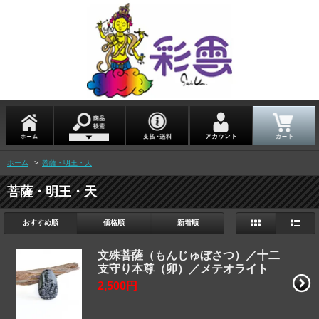
ホーム
>
菩薩・明王・天
菩薩・明王・天
おすすめ順
価格順
新着順
文殊菩薩（もんじゅぼさつ）／十二
支守り本尊（卯）／メテオライト
2,500円