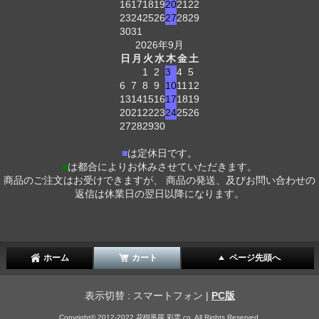
16
17
18
19
20
21
22
23
24
25
26
27
28
29
30
31
2026年9月
日
月
火
水
木
金
土
1
2
3
4
5
6
7
8
9
10
11
12
13
14
15
16
17
18
19
20
21
22
23
24
25
26
27
28
29
30
■
は定休日です。
■
は都合によりお休みさせていただきます。
商品のご注文はお受けできますが、 商品の発送、及びお問い合わせの
返信は休業日の翌日以降になります。
ホーム
カート
ページ先頭へ
表示切替 : スマートフォン |
PC版
Copyright© 2012-2022 花樹風羅 彩雲 co, All Rights Reserved.