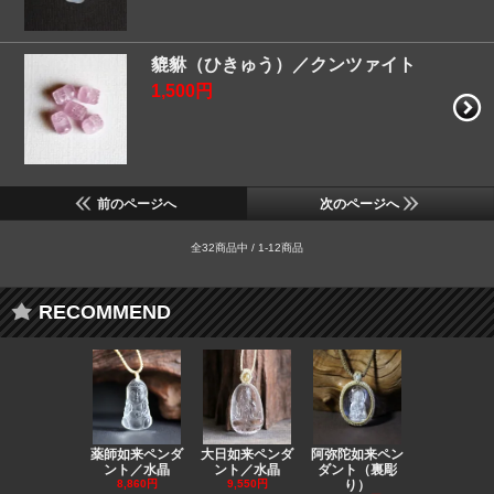
貔貅（ひきゅう）／クンツァイト
1,500円
前のページへ
次のページへ
全32商品中 / 1-12商品
RECOMMEND
薬師如来ペンダ
大日如来ペンダ
阿弥陀如来ペン
観音ペンダ
ント／水晶
ント／水晶
ダント（裏彫
／ラピスラ
8,860円
9,550円
り）
11,590円