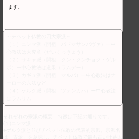
ます。
～チベット仏教の四大宗派～
（１）ニンマ派（開祖 パドマサンバヴァ）ー中
心教法は大究竟（だいくっきょう）
（２）サキャ派（開祖 クン・クンチョク・ゲル
ポ）ー中心教法は道果（ラムデー）
（３）カギュ派（開祖 マルパ）ー中心教法はナ
ーローの六法など
（４）ゲルク派（開祖 ツォンカパ）ー中心教法
はラムリム
それぞれの宗派の概要、特徴は下記の通りです。
(１)ニンマ派
●ゲルク派と並びチベット仏教の代表的宗派。宗派名
は「古派」を意味し、チベット仏教で最も古い吐蕃以