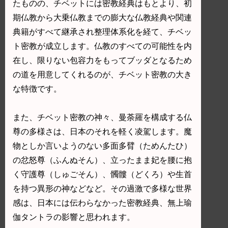
たものの、チベットには密教経典はもとより、初
期仏教から大乗仏教までの膨大な仏教経典や関連
典籍がすべて継承され整理体系化を経て、チベッ
ト密教が成立します。仏教のすべての可能性を内
在し、限りない包容力をもってブッダとなるため
の道を用意してくれるのが、チベット密教の大き
な特徴です。
また、チベット密教の神々、曼荼羅を構成する仏
尊の多様さは、日本のそれを軽く凌駕します。魔
物としか言いようのない多面多臂（ためんたひ）
の忿怒尊（ふんぬそん）、立ったまま妃を腰に抱
く守護尊（しゅごそん）、髑髏（どくろ）や生首
を持つ異形の神などなど。その過激で多様な世界
感は、日本には伝わらなかった密教経典、無上瑜
伽タントラの影響と思われます。