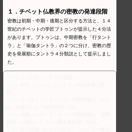
１．チベット仏教界の密教の発達段階
密教は初期・中期・後期と区分する方法と、１４
世紀のチベットの学匠プトゥンが提示した４分法
があります。プトゥンは、中期密教を「行タント
ラ」と「瑜伽タントラ」の２つに分け、密教の歴
史を発展順にタントラ４分類説として提示しまし
た。
～プトゥンのタントラ４分類説～
（１）所作（しょさ）タントラー初期密教に対
応。
（２）行（ぎょう）タントラー中期密教の「大日
経」が成立した７世紀前半に対応。
（３）瑜伽（ゆが）タントラー中期密教の「金剛
頂経」が成立したそれ以降８世紀頃に対応。
（４）無上瑜伽（むじょうゆが）タントラー後期