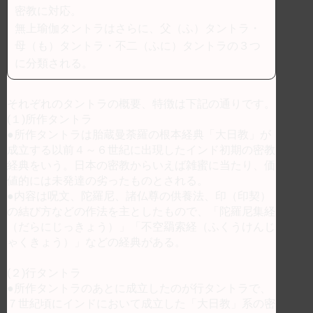
密教に対応。
無上瑜伽タントラはさらに、父（ふ）タントラ・
母（も）タントラ・不二（ふに）タントラの３つ
に分類される。
それぞれのタントラの概要、特徴は下記の通りです。
(１)所作タントラ
●所作タントラは胎蔵曼荼羅の根本経典「大日教」が
成立する以前４～６世紀に出現したインド初期の密教
経典をいう。日本の密教からいえば雑蜜に当たり、価
値的には未発達の劣ったものとされる。
●内容は呪文、陀羅尼、諸仏尊の供養法、印（印契）
の結び方などの作法を主としたもので、「陀羅尼集経
（だらにじっきょう）」「不空羂索経（ふくうけんじ
ゃくきょう）」などの経典がある。
(２)行タントラ
●所作タントラのあとに成立したのが行タントラで、
７世紀頃にインドにおいて成立した「大日教」系の密