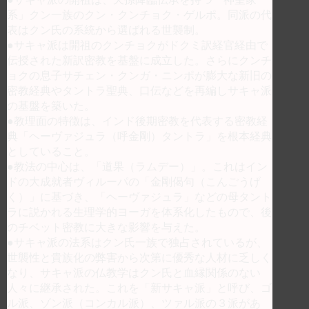
系」クン一族のクン・クンチョク・ゲルポ。同派の代
表はクン氏の系統から選ばれる世襲制。
●サキャ派は開祖のクンチョクがドクミ訳経官経由で
伝授された新訳密教を基盤に成立した。さらにクンチ
ョクの息子サチェン・クンガ・ニンポが膨大な新旧の
密教経典やタントラ聖典、口伝などを再編しサキャ派
の基盤を築いた。
●教理面の特徴は、インド後期密教を代表する密教経
典「ヘーヴァジュラ（呼金剛）タントラ」を根本経典
としていること。
●教法の中心は、「道果（ラムデー）」。これはイン
ドの大成就者ヴィルーパの「金剛偈句（こんごうげ
く）」に基づき、「ヘーヴァジュラ」などの母タント
ラに説かれる生理学的ヨーガを体系化したもので、後
のチベット密教に大きな影響を与えた。
●サキャ派の法系はクン氏一族で独占されているが、
世襲性と貴族化の弊害から次第に優秀な人材に乏しく
なり、サキャ派の仏教学はクン氏と血縁関係のない
人々に継承された。これを「新サキャ派」と呼び、ゴ
ル派、ゾン派（コンカル派）、ツァル派の３派があ