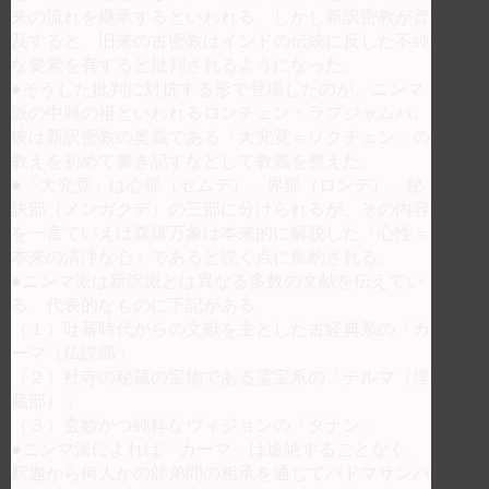
来の流れを継承するといわれる。しかし新訳密教が普
及すると、旧来の古密教はインドの伝統に反した不純
な要素を有すると批判されるようになった。
●そうした批判に対抗する形で登場したのが、ニンマ
派の中興の祖といわれるロンチェン・ラプジャムパ。
彼は新訳密教の奥義である「大究竟＝ゾクチェン」の
教えを初めて書き記すなどして教義を整えた。
●「大究竟」は心部（セムデ）、界部（ロンデ）、秘
訣部（メンガクデ）の三部に分けられるが、その内容
を一言でいえば森羅万象は本来的に解脱した「心性＝
本来の清浄な心」であると説く点に集約される。
●ニンマ派は新訳派とは異なる多数の文献を伝えてい
る。代表的なものに下記がある。
（１）吐蕃時代からの文献を主とした古経典系の「カ
ーマ（仏説部」
（２）社寺の秘蔵の宝物である霊宝系の「テルマ（埋
蔵部）」
（３）玄妙かつ純粋なヴィジョンの「ダナン」
●ニンマ派によれば「カーマ」は途絶することなく、
釈迦から何人かの師弟間の相承を通じてパドマサンバ