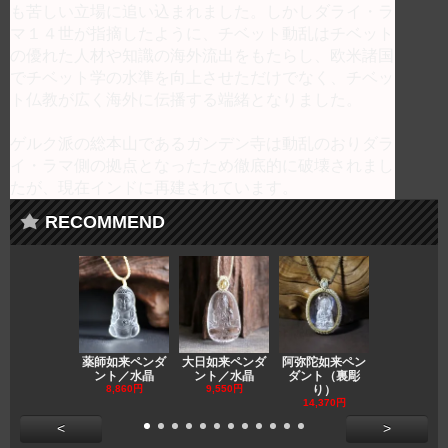
も苦しい立場に追い込まれました。しかしダライ・ラ
マ１４世が指摘したように、チベット動乱はチベット
の優れた人材や知識の海外流出をもたらし、欧米諸国
でチベット学の水準を向上させただけでなく、チベッ
ト仏教が広く海外に伝播する端緒となりました。
ゲルク派の総本山であるガンデン寺は動乱のおりダラ
イ・ラマ側の拠点となったため徹底的に破壊されまし
たが、現在インドに再建されています。
RECOMMEND
薬師如来ペンダ
大日如来ペンダ
阿弥陀如来ペン
観音ペンダ
ント／水晶
ント／水晶
ダント（裏彫
／ラピスラ
8,860円
9,550円
り）
11,590円
14,370円
<
>