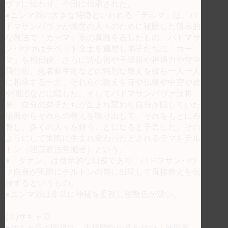
ヴァに伝わり、今日に伝承された。
●ニンマ派の大きな特徴といわれる「テルマ」は、パ
ドマサンバヴァが後世の人々のために秘匿した啓示的
な教法で「カーマ」系の真髄を表したもの。パドマサ
ンバヴァはチベット全土を遍歴し弟子たちに「カー
マ」を相伝後、さらに読心術や千里眼や神通力や空中
飛行術、死者蘇生術などの特別な教えを彼ら一人一人
に相承する一方、それらの教えを寺や仏像や中空や岩
や湖沼などに隠した。そしてパドマサンバヴァは将
来、自分の弟子たちが生まれ変わり自分が隠していた
場所からそれらの教えを取り出して、それをもとに布
教し、多くの人々を救うことになると予言した。その
ようにして実際に生まれ変わったとされるラマをテル
トン（埋蔵教法発掘者）という。
●「ダナン」は啓示的な幻視であり、パドマサンバヴ
ァ自身が実際にテルトンの前に出現して直接教えを伝
授するというもの。
●ニンマ派は非常に神秘を重視し密教色が濃い。
(２)サキャ派
●サキャ派の開祖は、天孫降臨伝承を持つ「神聖家