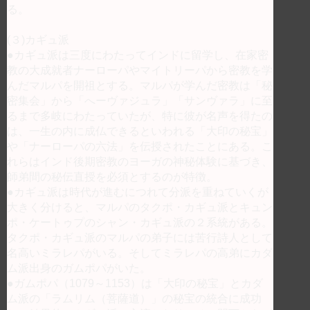
る。
(３)カギュ派
●カギュ派は三度にわたってインドに留学し、在家密
教の大成就者ナーローパやマイトリーパから密教を学
んだマルパを開祖とする。マルパが学んだ密教は「秘
密集会」から「へーヴァジュラ」「サンヴァラ」に至
るまで多岐にわたっていたが、特に彼が名声を得たの
は、一生の内に成仏できるといわれる「大印の秘宝」
や「ナーローパの六法」を伝授されたことにある。こ
れらはインド後期密教のヨーガの神秘体験に基づき、
師弟間の秘伝直授を必須とするのが特徴。
●カギュ派は時代が進むにつれて分派を重ねていくが
大きく分けると、マルパのタクポ・カギュ派とキュン
ポ・ケートゥプのシャン・カギュ派の２系統がある。
タクポ・カギュ派のマルパの弟子には苦行詩人として
名高いミラレパがいる。そしてミラレパの高弟にカダ
ム派出身のガムポパがいた。
●ガムポパ（1079～1153）は「大印の秘宝」とカダ
ム派の「ラムリム（菩薩道）」の秘宝の統合に成功