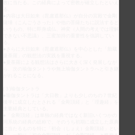
教に当たる。この経典によって密教が確立したといえ
る。
●内容は大日如来（毘盧遮那仏）が自分の宮殿で金剛
薩埵（こんごうさった）や他の菩薩たちに説法すると
いうもの。特に即身成仏、神変（人間の考えでは理解
できない不思議）、三蜜加持の重要性を強調してい
る。
●さらに大日如来（毘盧遮那仏）を中心とした「胎蔵
曼荼羅」の観想法の実践を重視する。
●曼荼羅による観想法はさらに大きく深く発展しなが
ら、次の瑜伽タントラや無上瑜伽タントラへと引き継
がれることになる。
(３)瑜伽タントラ
●瑜伽タントラは「大日教」よりも少しのちの７世紀
後半に成立したとされる「金剛頂経」と「理趣経」を
主要経典としている。
●「金剛頂経」は単独の経典ではなく新旧いくつかの
同系統の経典の総称で、そのうち初期に成立した原典
に当たるものを特に「初会（しょえ）金剛頂経」とい