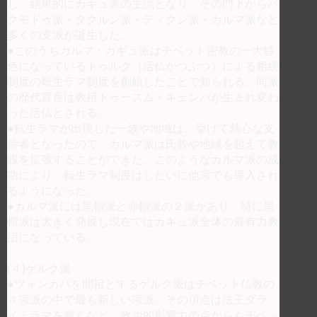
し、結果的にカギュ派の主流となり、その門下からパ
クモドゥ派・タクルン派・ディクン派・カルマ派など
多くの支派が誕生した。
●このうちカルマ・カギュ派はチベット密教の一大特
色になっているトゥルク（活仏かつぶつ）による相続
制度の転生ラマ制度を創始したことで知られる。同派
の歴代官長は教祖トゥースム・キェンパが生まれ変わ
った活仏とされる。
●転生ラマが出現した一族や地域は、挙げて熱心な支
持者となったので、カルマ派は氏族や地縁を超えて教
線を拡張することができた。このようなカルマ派の成
功により、転生ラマ制度はしだいに他宗でも導入され
るようになった。
●カルマ派には黒帽派と赤帽派の２派があり、特に黒
帽派は大きく発展し現在ではカギュ派全体の最有力教
団になっている。
(４)ゲルク派
●ツォンカパを開祖とするゲルク派はチベット仏教の
４宗派の中で最も新しい宗派。その頂点は法王ダラ
イ・ラマを戴くなど、政治的影響力の点からもチベッ