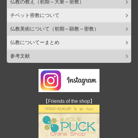
仏教の教え（初期～大乗～密教）
チベット密教について
仏教美術について（初期～顕教～密教）
仏教についてーまとめ
参考文献
【Friends of the shop】