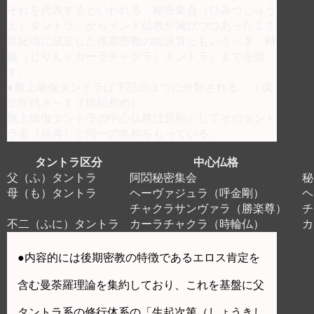
それを代表するといわれる「秘密集会（ひみつじゅう
え）タントラ」からインド仏教が滅びつつあった１１
世紀頃に成立した後期密教の総決算ともいうべき「時
輪（じりん＝カーラチャクラ）タントラ」までを指
す。
●無上瑜伽タントラは下記の３つに分類される。（成
立年代８～１３世紀初め）
無上瑜伽タントラの中心仏格は原則としてそのタント
ラ名（経典）と同一の名称をもっている。
タントラ区分
中心仏格
父（ふ）タントラ
阿閦秘密集会
秘
母（も）タントラ
ヘーヴァジュラ（呼金剛）
ヘ
チャクラサンヴァラ（勝楽尊）
チ
不二（ふに）タントラ
カーラチャクラ（時輪仏）
カ
●内容的には後期密教の特徴であるエロス肯定を
含む曼荼羅理論を集約しており、これを基盤に父
タントラ系の修行体系の「生起次第（しょうきし