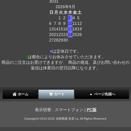
30
31
2026年9月
日
月
火
水
木
金
土
1
2
3
4
5
6
7
8
9
10
11
12
13
14
15
16
17
18
19
20
21
22
23
24
25
26
27
28
29
30
■
は定休日です。
■
は都合によりお休みさせていただきます。
商品のご注文はお受けできますが、 商品の発送、及びお問い合わせの
返信は休業日の翌日以降になります。
ホーム
カート
ページ先頭へ
表示切替 : スマートフォン |
PC版
Copyright© 2012-2022 花樹風羅 彩雲 co, All Rights Reserved.