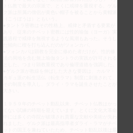
ト仏教で最大の宗派で、とくに戒律を重視する。ゲル
ク派は所属の僧侶が黄色い帽子を被ることから黄帽派
（こうぼうは）ともいう。
●タントラ密教はその性格上、戒律と矛盾する要素が
あり、従来のチベット密教には性的瑜伽（ヨーガ）実
践過程で戒律を無視するような風潮もあった。そうし
た傾向に楔を打ち込んだのがツォンカパ。
●ツォンカパは顕教を完全に修めた者だけが、性的修
法の局地を含む無上瑜伽タントラの実践が許可される
とした。つまり顕教重視であり倫理道徳を強調した。
●ゲルク派が教線を伸ばした大きな要因は、カルマ・
カギュ派の転生活仏（転生ラマ）制度に刺激されて、
その制度を導入し、ダライ・ラマを誕生させたことが
大きい。
１９５９年のチベット動乱以来、チベット仏教はかっ
てない試練の時期を迎えています。とくに文化大革命
中には多くの寺院が破壊され貴重な文献や美術が失わ
れました。ゲルク派は最高指導者ダライ・ラマがチベ
ットの国王を兼ねていたため、チベット動乱以後は最