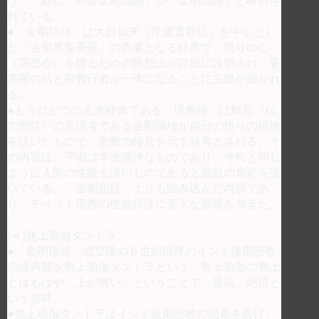
う。一般に「初会金剛頂経」が「金剛頂経」と略称さ
れている。
●「金剛頂経」は大日如来（毘盧遮那仏）を中心とし
た「金剛界曼荼羅」の典拠となる経典で、悟りの心
（菩提心）を得るための観想法が詳細に説明され、曼
荼羅の仏と密教行者が一体になることに主眼が置かれ
る。
●もうひとつの主要経典である「理趣経」は般若（仏
の智慧）の具現者である金剛薩埵が自分の悟りの境地
を説いたもので、密教の極意を示す経典とされる。そ
の内容は、宇宙は本来清浄なものであり、それと同じ
ように人間の性愛も清いものであると愛欲の肯定を説
いている。「金剛頂経」よりも踏み込んだ内容であ
り、チベット密教の性的行法に多大な影響を与えた。
(４)無上瑜伽タントラ
●「金剛頂経」成立後の８世紀以降のインド後期密教
の経典群を無上瑜伽タントラという。無上瑜伽の無上
とはもはや「上が無い」ということで、最高、絶頂と
いう意味。
●無上瑜伽タントラはインド後期密教の開幕を告げ、