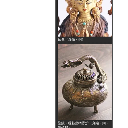
仏像（真鍮・銅）
聖獣・縁起動物香炉（真鍮・銅・
SV925）