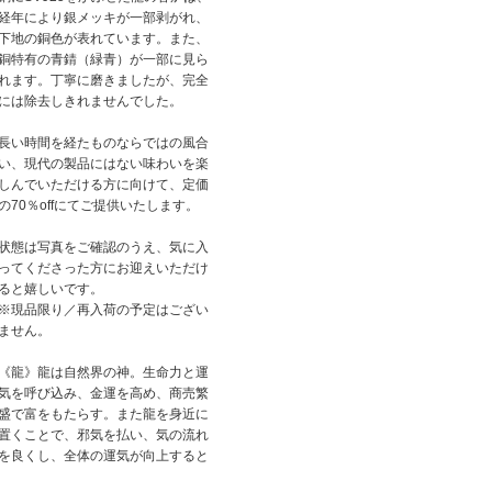
経年により銀メッキが一部剥がれ、
下地の銅色が表れています。また、
銅特有の青錆（緑青）が一部に見ら
れます。丁寧に磨きましたが、完全
には除去しきれませんでした。
長い時間を経たものならではの風合
い、現代の製品にはない味わいを楽
しんでいただける方に向けて、定価
の70％offにてご提供いたします。
状態は写真をご確認のうえ、気に入
ってくださった方にお迎えいただけ
ると嬉しいです。
※現品限り／再入荷の予定はござい
ません。
《龍》龍は自然界の神。生命力と運
気を呼び込み、金運を高め、商売繁
盛で富をもたらす。また龍を身近に
置くことで、邪気を払い、気の流れ
を良くし、全体の運気が向上すると