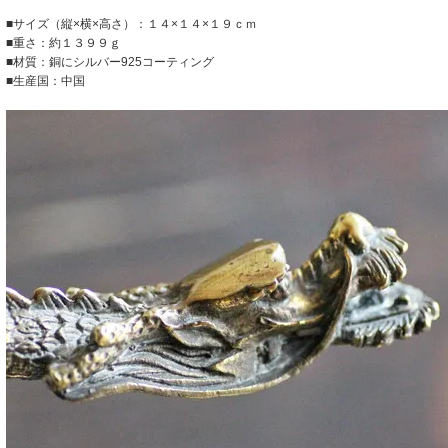
■サイズ（縦×横×高さ）：１４×１４×１９ｃｍ
■重さ：約１３９９ｇ
■材質：銅にシルバー925コーティング
■生産国：中国