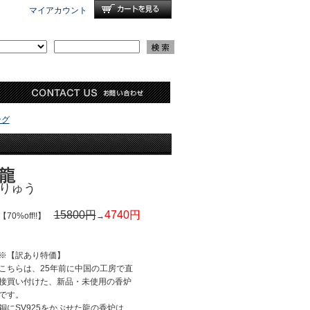
マイアカウント
ング
龍
りゅう
15800円
4740円
【70%off!!】
→
※【訳あり特価】
こちらは、25年前に中国の工房で直
接買い付けた、新品・未使用の香炉
です。
銅にSV925をかぶせた龍の香炉は、