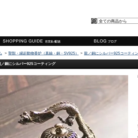
ム
>
聖獣・縁起動物香炉（真鍮・銅・SV925）
>
龍／銅にシルバー925コーティ
龍／銅にシルバー925コーティング