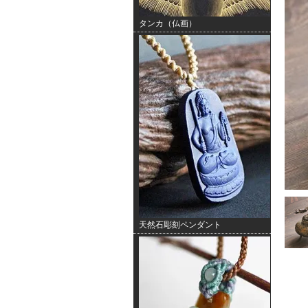
タンカ（仏画）
天然石彫刻ペンダント