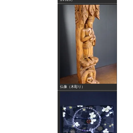
仏像（木彫り）