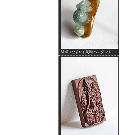
翡翠（ひすい）彫刻ペンダント