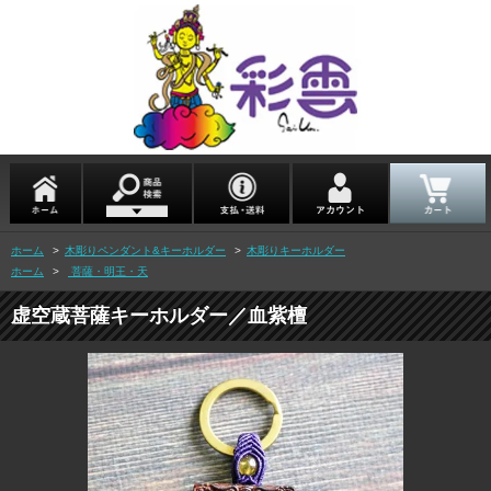
ホーム
>
木彫りペンダント&キーホルダー
>
木彫りキーホルダー
ホーム
>
菩薩・明王・天
虚空蔵菩薩キーホルダー／血紫檀