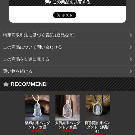
この商品を共有する
特定商取引法に基づく表記 (返品など)
この商品について問い合わせる
この商品を友達に教える
買い物を続ける
RECOMMEND
薬師如来ペンダ
大日如来ペンダ
阿弥陀如来ペン
観音ペンダ
ント／水晶
ント／水晶
ダント（裏彫
／ラピスラ
8,860円
9,550円
り）
11,590円