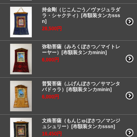
持金剛（じこんごう／ヴァジュラダ
ラ・シャクティ）[布額装タンカsss
n]
28,500円
弥勒菩薩（みろくぼさつ／マイトレ
ーヤー）[布額装タンカminin]
6,000円
普賢菩薩（ふげんぼさつ／サマンタ
バドゥラ）[布額装タンカminin]
6,000円
文殊菩薩（もんじゅぼさつ／マンジ
ュシュリー）[布額装タンカsssn]
16,450円