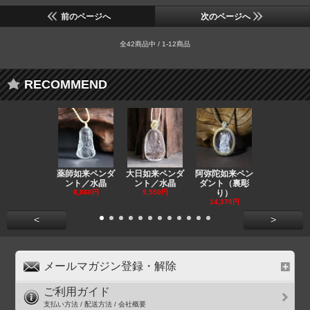
前のページへ
次のページへ
全42商品中 / 1-12商品
RECOMMEND
薬師如来ペンダ
大日如来ペンダ
阿弥陀如来ペン
観音ペンダ
ント／水晶
ント／水晶
ダント（裏彫
／ラピスラ
8,860円
9,550円
り）
11,590円
14,370円
<
>
メールマガジン登録・解除
ご利用ガイド
支払い方法 / 配送方法 / 会社概要