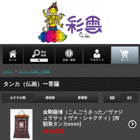
ホーム
>
タンカ（仏画）ー菩薩
タンカ（仏画）ー菩薩
おすすめ順
価格順
新着順
金剛薩埵（こんごうさった／ヴァジ
ュラサットヴァ・シャクティ）[布
額装タンカsssn]
28,500円