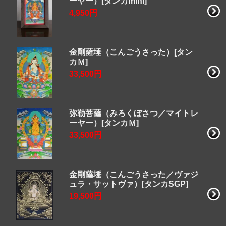
ーヤー）[タンカmini]
4,950円
金剛薩埵（こんごうさった）[タン
カＭ]
33,500円
弥勒菩薩（みろくぼさつ／マイトレ
ーヤー）[タンカＭ]
33,500円
金剛薩埵（こんごうさった／ヴァジ
ュラ・サットヴァ）[タンカSGP]
19,500円