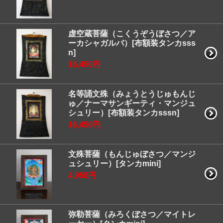
虚空蔵菩薩（こくうぞうぼさつ／ア
ーカシャガルバ）[布額装タンカsss
n]
16,450円
名等誦文殊（みょうとうじゅもんじ
ゅ／ナーマサンギーティ・マンジュ
シュリー）[布額装タンカsssn]
16,450円
文殊菩薩（もんじゅぼさつ／マンジ
ュシュリー）[タンカmini]
4,950円
弥勒菩薩（みろくぼさつ／マイトレ