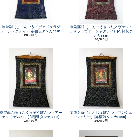
持金剛（じこんごう／ヴァジュラダ
金剛薩埵（こんごうさった／ヴァジュ
ラ・シャクティ）[布額装タンカsssn]
ラサットヴァ・シャクティ）[布額装タ
28,500円
ンカsssn]
28,500円
虚空蔵菩薩（こくうぞうぼさつ／アー
文殊菩薩（もんじゅぼさつ／マンジュ
カシャガルバ）[布額装タンカsssn]
シュリー）[布額装タンカsssn]
16,450円
16,450円