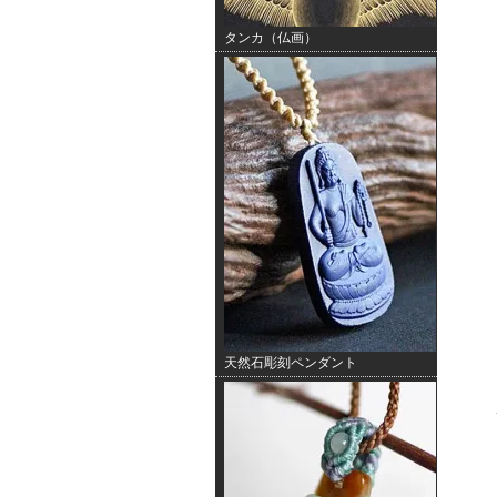
タンカ（仏画）
天然石彫刻ペンダント