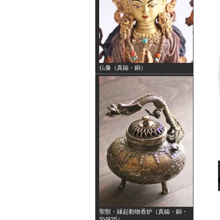
仏像（真鍮・銅）
聖獣・縁起動物香炉（真鍮・銅・
SV925）