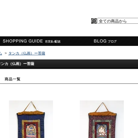
ム
>
タンカ（仏画）ー菩薩
タンカ（仏画）ー菩薩
商品一覧