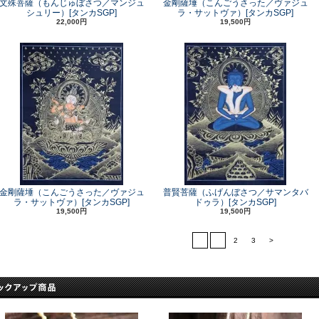
文殊菩薩（もんじゅぼさつ／マンジュ
金剛薩埵（こんごうさった／ヴァジュ
シュリー）[タンカSGP]
ラ・サットヴァ）[タンカSGP]
22,000円
19,500円
金剛薩埵（こんごうさった／ヴァジュ
普賢菩薩（ふげんぼさつ／サマンタバ
ラ・サットヴァ）[タンカSGP]
ドゥラ）[タンカSGP]
19,500円
19,500円
<
1
2
3
>