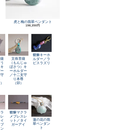
虎と梅の翡翠ペンダント
198,350円
貔貅キーホ
菩薩
文殊菩薩
ルダー／ラ
ぞう
（もんじゅ
ピスラズリ
）キ
ぼさつ）キ
ダー
ーホルダー
支守
／十二支守
尊
り本尊
寅）
（卯）
クラ
貔貅マクラ
スレ
メブレスレ
蓮の花の翡
レイ
ット／タイ
翠ペンダン
オブ
ガーアイ
ト
アン