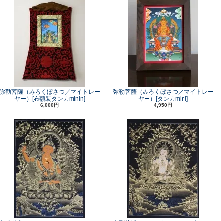
弥勒菩薩（みろくぼさつ／マイトレー
弥勒菩薩（みろくぼさつ／マイトレー
ヤー）[布額装タンカminin]
ヤー）[タンカmini]
6,000円
4,950円