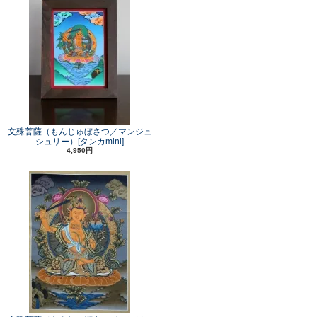
文殊菩薩（もんじゅぼさつ／マンジュ
シュリー）[タンカmini]
4,950円