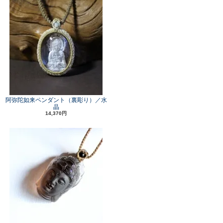
阿弥陀如来ペンダント（裏彫り）／水
晶
14,370円