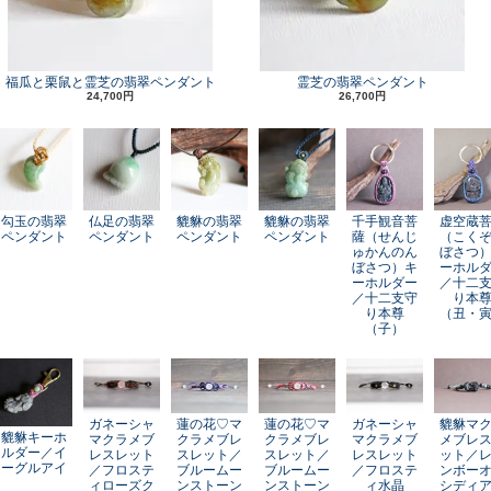
福瓜と栗鼠と霊芝の翡翠ペンダント
霊芝の翡翠ペンダント
24,700円
26,700円
勾玉の翡翠
仏足の翡翠
貔貅の翡翠
貔貅の翡翠
千手観音菩
虚空蔵
ペンダント
ペンダント
ペンダント
ペンダント
薩（せんじ
（こく
ゅかんのん
ぼさつ
ぼさつ）キ
ーホル
ーホルダー
／十二
／十二支守
り本
り本尊
（丑・
（子）
ガネーシャ
蓮の花♡マ
蓮の花♡マ
ガネーシャ
貔貅マ
貔貅キーホ
マクラメブ
クラメブレ
クラメブレ
マクラメブ
メブレ
ルダー／イ
レスレット
スレット／
スレット／
レスレット
ット／
ーグルアイ
／フロステ
ブルームー
ブルームー
／フロステ
ンボー
ィローズク
ンストーン
ンストーン
ィ水晶
シディ