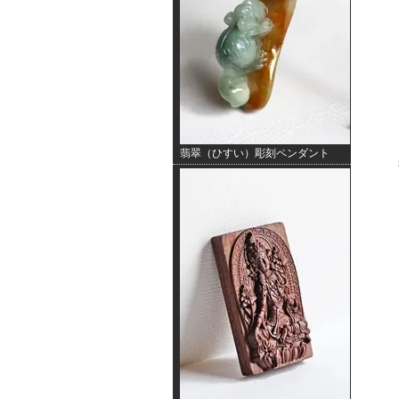
翡翠（ひすい）彫刻ペンダント