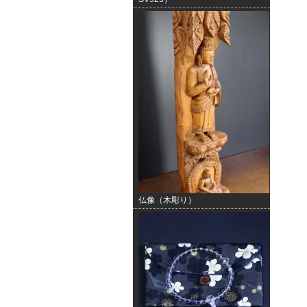
仏像（木彫り）