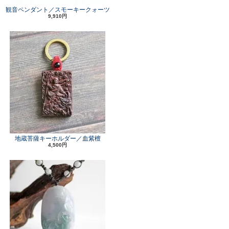
観音ペンダント／スモーキークォーツ
9,910円
地蔵菩薩キーホルダー／血紫檀
4,500円