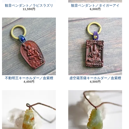
観音ペンダント／ラピスラズリ
観音ペンダント／タイガーアイ
11,590円
6,000円
不動明王キーホルダー／血紫檀
虚空蔵菩薩キーホルダー／血紫檀
4,450円
4,500円