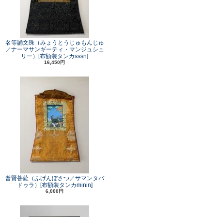
名等誦文殊（みょうとうじゅもんじゅ
／ナーマサンギーティ・マンジュシュ
リー）[布額装タンカsssn]
16,450円
普賢菩薩（ふげんぼさつ／サマンタバ
ドゥラ）[布額装タンカminin]
6,000円