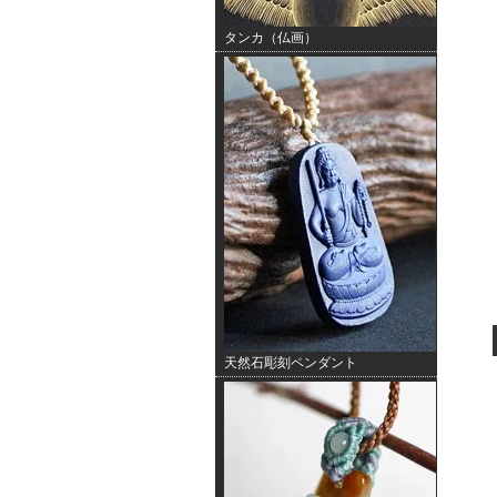
タンカ（仏画）
天然石彫刻ペンダント