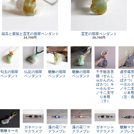
福瓜と栗鼠と霊芝の翡翠ペンダント
霊芝の翡翠ペンダント
24,700円
26,700円
勾玉の翡翠
仏足の翡翠
貔貅の翡翠
貔貅の翡翠
千手観音菩
虚空蔵
ペンダント
ペンダント
ペンダント
ペンダント
薩（せんじ
（こく
ゅかんのん
ぼさつ
ぼさつ）キ
ーホル
ーホルダー
／十二
／十二支守
り本
り本尊
（丑・
（子）
ガネーシャ
蓮の花♡マ
蓮の花♡マ
ガネーシャ
貔貅マ
貔貅キーホ
マクラメブ
クラメブレ
クラメブレ
マクラメブ
メブレ