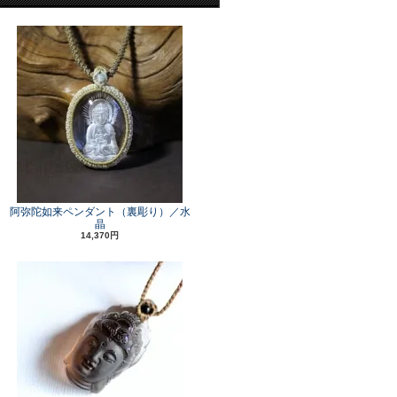
阿弥陀如来ペンダント（裏彫り）／水
晶
14,370円