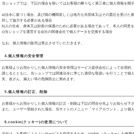
当ショップでは、下記の場合を除いてはお客様の断りなく第三者に個人情報を開
a)法令に基づく場合、及び国の機関若しくは地方公共団体又はその委託を受けた
対して協力する必要がある場合
b)人の生命、身体又は財産の保護のために必要がある場合であって、本人の同意
c)当ショップを運営する会社の関連会社で個人データを交換する場合
なお、個人情報の販売は禁止させていただきます。
4.個人情報の安全管理
お客様よりお預かりした個人情報の安全管理はサービス提供会社によって合理的
講じるとともに、当ショップでは関連法令に準じた適切な取扱いを行うことで個
失、改ざん、漏えい等の危険防止に努めます。
5.個人情報の訂正、削除
お客様からお預かりした個人情報の訂正・削除は下記の問合せ先よりお知らせ下
また、ユーザー登録された場合、当サイトのメニュー「マイアカウント」より個
6.cookie(クッキー)の使用について
当社は、お客様によりよいサービスを提供するため、cookie （クッキー）を使