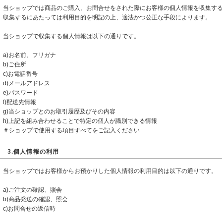
当ショップでは商品のご購入、お問合せをされた際にお客様の個人情報を収集す
収集するにあたっては利用目的を明記の上、適法かつ公正な手段によります。
当ショップで収集する個人情報は以下の通りです。
a)お名前、フリガナ
b)ご住所
c)お電話番号
d)メールアドレス
e)パスワード
f)配送先情報
g)当ショップとのお取引履歴及びその内容
h)上記を組み合わせることで特定の個人が識別できる情報
＃ショップで使用する項目すべてをご記入ください
3.個人情報の利用
当ショップではお客様からお預かりした個人情報の利用目的は以下の通りです。
a)ご注文の確認、照会
b)商品発送の確認、照会
c)お問合せの返信時