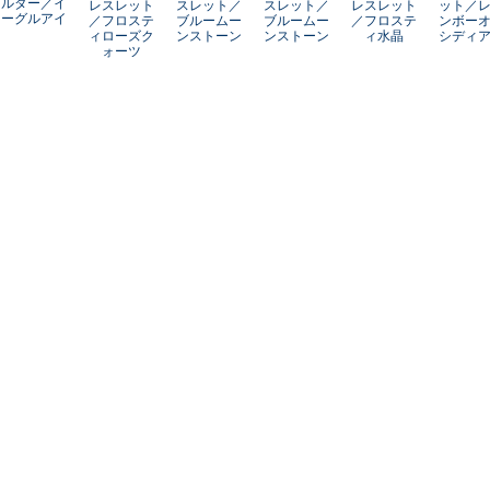
ルダー／イ
レスレット
スレット／
スレット／
レスレット
ット／
ーグルアイ
／フロステ
ブルームー
ブルームー
／フロステ
ンボー
ィローズク
ンストーン
ンストーン
ィ水晶
シディ
ォーツ