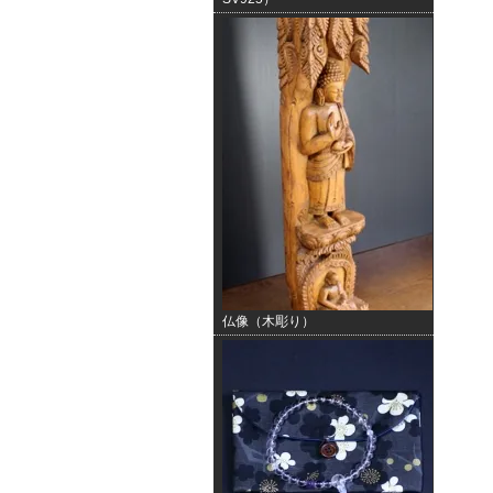
仏像（木彫り）