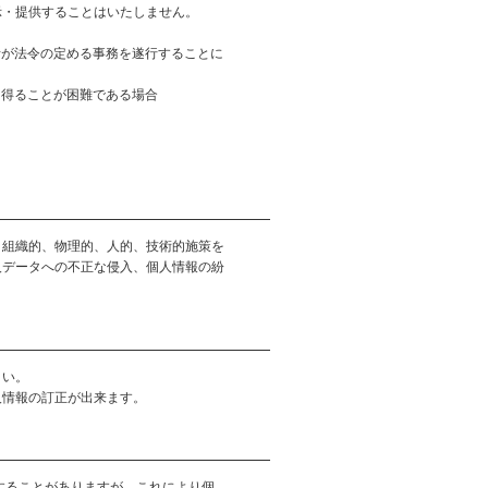
示・提供することはいたしません。
者が法令の定める事務を遂行することに
を得ることが困難である場合
、組織的、物理的、人的、技術的施策を
人データへの不正な侵入、個人情報の紛
さい。
人情報の訂正が出来ます。
用することがありますが、これにより個