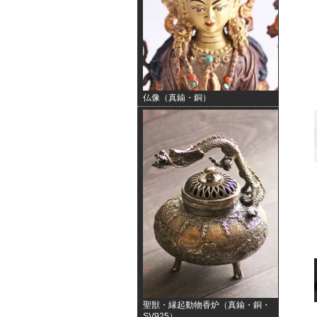
仏像（真鍮・銅）
聖獣・縁起動物香炉（真鍮・銅・
SV925）