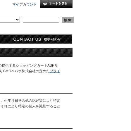
マイアカウント
の提供するショッピングカートASPサ
りGMOペパボ株式会社の定めた
プライ
名、生年月日その他の記述等により特定
、それにより特定の個人を識別すること