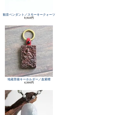
観音ペンダント／スモーキークォーツ
9,910円
地蔵菩薩キーホルダー／血紫檀
4,500円