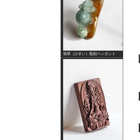
翡翠（ひすい）彫刻ペンダント