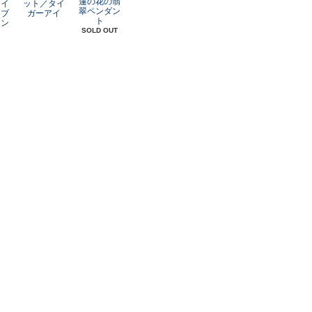
蓮の花の翡
レイ
ット／タイ
翠ペンダン
オブ
ガーアイ
ト
アン
SOLD OUT