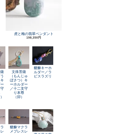
虎と梅の翡翠ペンダント
198,350円
貔貅キーホ
菩薩
文殊菩薩
ルダー／ラ
ぞう
（もんじゅ
ピスラズリ
）キ
ぼさつ）キ
ダー
ーホルダー
支守
／十二支守
尊
り本尊
寅）
（卯）
クラ
貔貅マクラ
スレ
メブレスレ