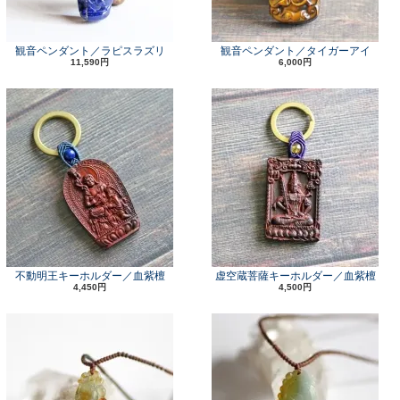
観音ペンダント／ラピスラズリ
観音ペンダント／タイガーアイ
11,590円
6,000円
不動明王キーホルダー／血紫檀
虚空蔵菩薩キーホルダー／血紫檀
4,450円
4,500円