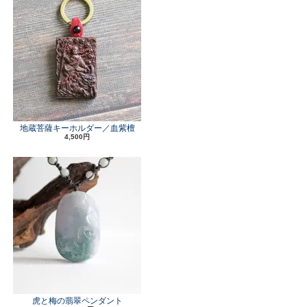
地蔵菩薩キーホルダー／血紫檀
4,500円
虎と梅の翡翠ペンダント