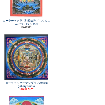
カーラチャクラ（時輪金剛／じりんこ
んごう）[タンカS]
36,500円
カーラチャクラマンダラ／Artistic
gallery studio
*SOLD OUT*