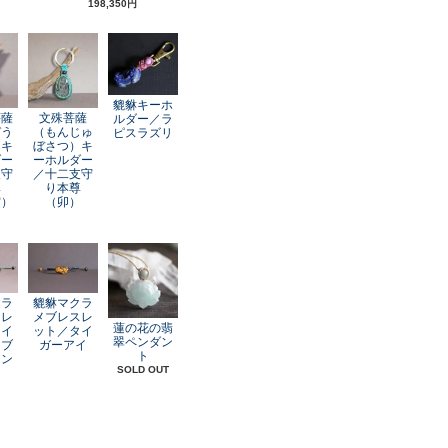
198,350円
貔貅キーホ
菩薩
文殊菩薩
ルダー／ラ
ぞう
（もんじゅ
ピスラズリ
）キ
ぼさつ）キ
ダー
ーホルダー
支守
／十二支守
尊
り本尊
寅）
（卯）
クラ
貔貅マクラ
スレ
メブレスレ
蓮の花の翡
レイ
ット／タイ
翠ペンダン
オブ
ガーアイ
ト
アン
SOLD OUT