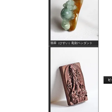
翡翠（ひすい）彫刻ペンダント