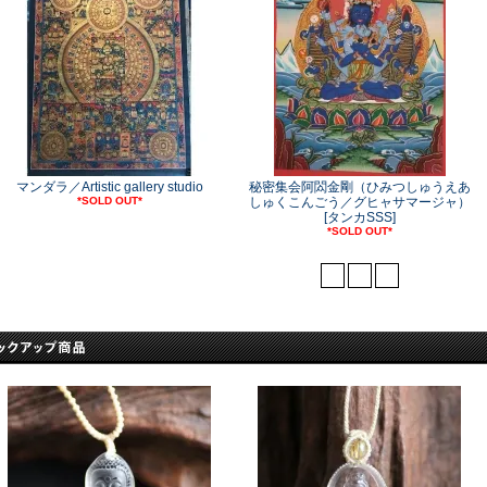
マンダラ／Artistic gallery studio
秘密集会阿閦金剛（ひみつしゅうえあ
*SOLD OUT*
しゅくこんごう／グヒャサマージャ）
[タンカSSS]
*SOLD OUT*
<
1
>