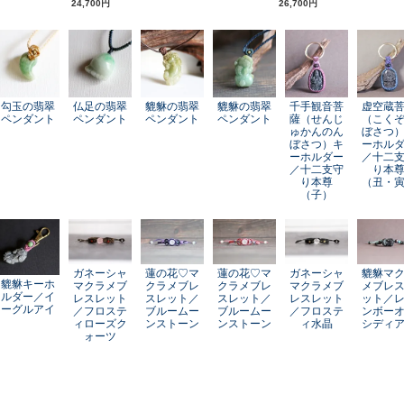
24,700円
26,700円
勾玉の翡翠
仏足の翡翠
貔貅の翡翠
貔貅の翡翠
千手観音菩
虚空蔵
ペンダント
ペンダント
ペンダント
ペンダント
薩（せんじ
（こく
ゅかんのん
ぼさつ
ぼさつ）キ
ーホル
ーホルダー
／十二
／十二支守
り本
り本尊
（丑・
（子）
ガネーシャ
蓮の花♡マ
蓮の花♡マ
ガネーシャ
貔貅マ
貔貅キーホ
マクラメブ
クラメブレ
クラメブレ
マクラメブ
メブレ
ルダー／イ
レスレット
スレット／
スレット／
レスレット
ット／
ーグルアイ
／フロステ
ブルームー
ブルームー
／フロステ
ンボー
ィローズク
ンストーン
ンストーン
ィ水晶
シディ
ォーツ