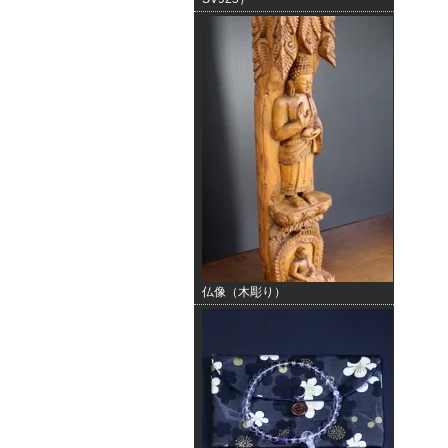
仏像（木彫り）