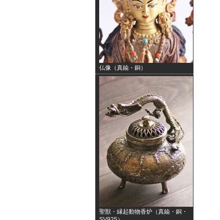
仏像（真鍮・銅）
聖獣・縁起動物香炉（真鍮・銅・
SV925）