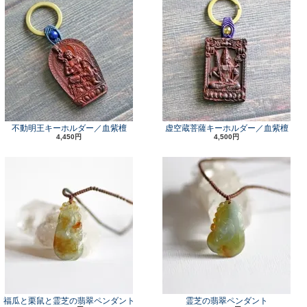
不動明王キーホルダー／血紫檀
虚空蔵菩薩キーホルダー／血紫檀
4,450円
4,500円
福瓜と栗鼠と霊芝の翡翠ペンダント
霊芝の翡翠ペンダント