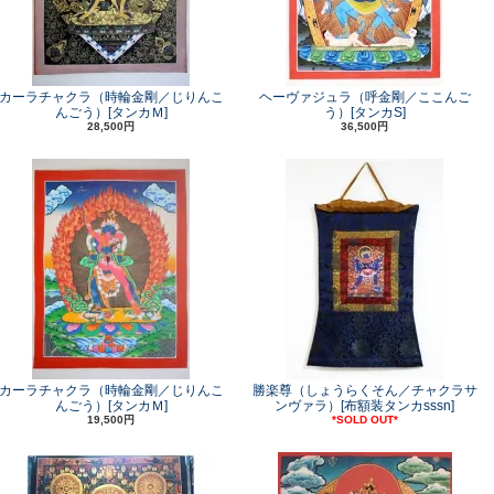
カーラチャクラ（時輪金剛／じりんこ
ヘーヴァジュラ（呼金剛／ここんご
んごう）[タンカＭ]
う）[タンカS]
28,500円
36,500円
カーラチャクラ（時輪金剛／じりんこ
勝楽尊（しょうらくそん／チャクラサ
んごう）[タンカＭ]
ンヴァラ）[布額装タンカsssn]
19,500円
*SOLD OUT*