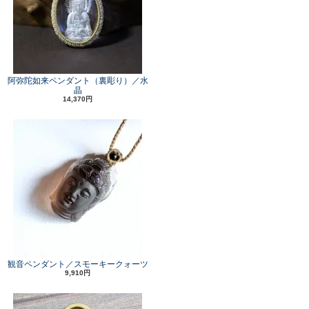
阿弥陀如来ペンダント（裏彫り）／水
晶
14,370円
観音ペンダント／スモーキークォーツ
9,910円