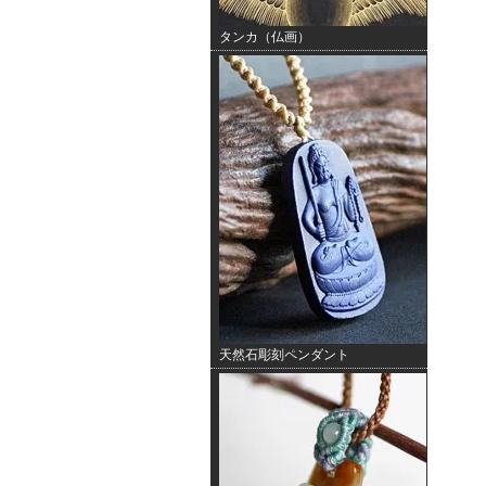
タンカ（仏画）
天然石彫刻ペンダント