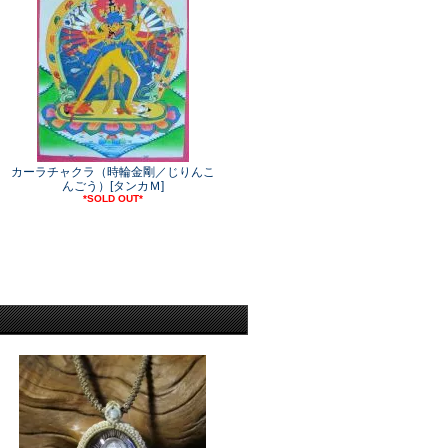
カーラチャクラ（時輪金剛／じりんこ
んごう）[タンカＭ]
*SOLD OUT*