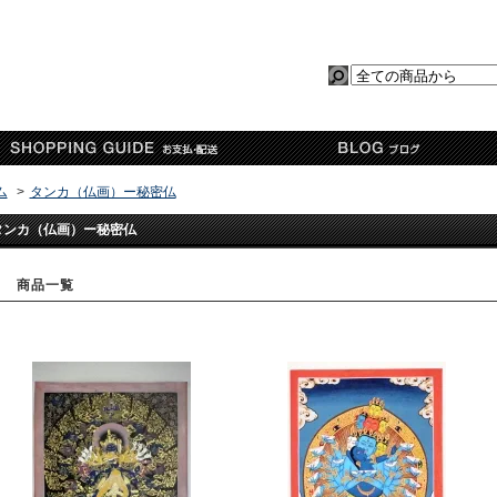
ム
>
タンカ（仏画）ー秘密仏
タンカ（仏画）ー秘密仏
商品一覧