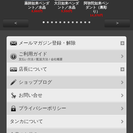
薬師如来ペンダ
大日如来ペンダ
阿弥陀如来ペン
観音ペンダ
ント／水晶
ント／水晶
ダント（裏彫
／ラピスラ
8,860円
9,550円
り）
11,590円
14,370円
<
>
メールマガジン登録・解除
ご利用ガイド
支払い方法 / 配送方法 / 会社概要
店長について
ショップブログ
お問い合せ
プライバシーポリシー
タンカについて