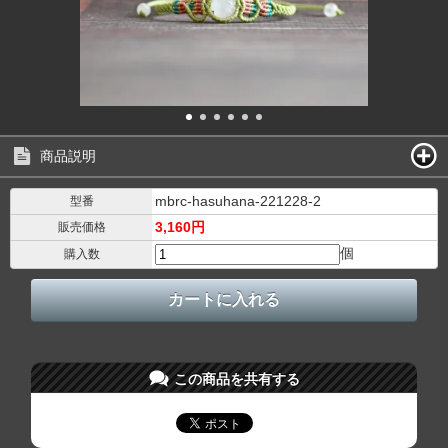
商品説明
mbrc-hasuhana-221228-2
型番
3,160円
販売価格
個
購入数
この商品を共有する