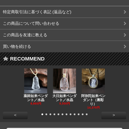
特定商取引法に基づく表記 (返品など)
この商品について問い合わせる
この商品を友達に教える
買い物を続ける
RECOMMEND
薬師如来ペンダ
大日如来ペンダ
阿弥陀如来ペン
観音ペンダ
ント／水晶
ント／水晶
ダント（裏彫
／ラピスラ
8,860円
9,550円
り）
11,590円
14,370円
<
>