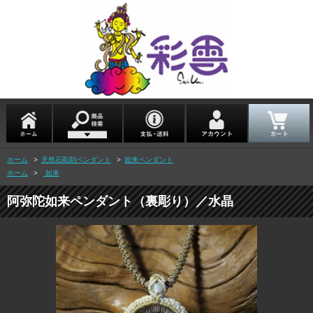
ホーム
>
天然石彫刻ペンダント
>
如来ペンダント
ホーム
>
如来
阿弥陀如来ペンダント（裏彫り）／水晶