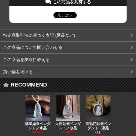
この商品を共有する
特定商取引法に基づく表記 (返品など)
この商品について問い合わせる
この商品を友達に教える
買い物を続ける
RECOMMEND
薬師如来ペンダ
大日如来ペンダ
阿弥陀如来ペン
観音ペンダ
ント／水晶
ント／水晶
ダント（裏彫
／ラピスラ
8,860円
9,550円
り）
11,590円