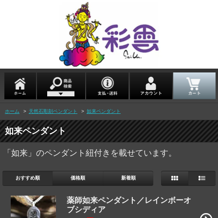
ホーム
>
天然石彫刻ペンダント
>
如来ペンダント
如来ペンダント
「如来」のペンダント紐付きを載せています。
おすすめ順
価格順
新着順
薬師如来ペンダント／レインボーオ
ブシディア