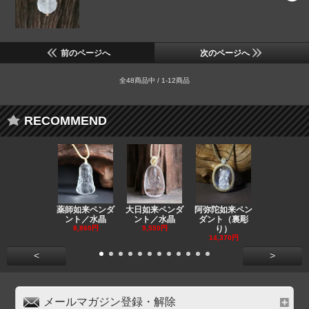
前のページへ
次のページへ
全48商品中 / 1-12商品
RECOMMEND
薬師如来ペンダ
大日如来ペンダ
阿弥陀如来ペン
観音ペンダ
ント／水晶
ント／水晶
ダント（裏彫
／ラピスラ
8,860円
9,550円
り）
11,590円
14,370円
<
>
メールマガジン登録・解除