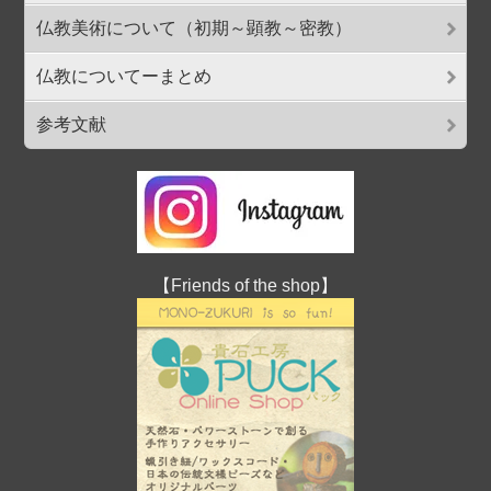
仏教美術について（初期～顕教～密教）
仏教についてーまとめ
参考文献
【Friends of the shop】