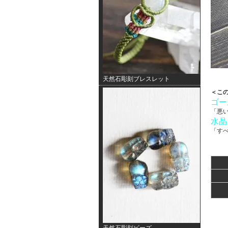
天然石彫刻ブレスレット
＜こ
ゴー
「悪
水晶
「す