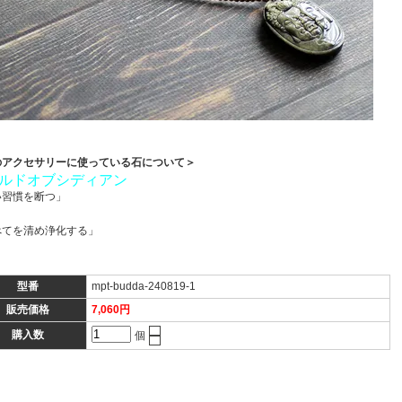
のアクセサリーに使っている石について＞
ルドオブシディアン
い習慣を断つ」
べてを清め浄化する」
型番
mpt-budda-240819-1
販売価格
7,060円
購入数
個