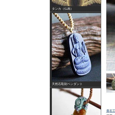
タンカ（仏画）
天然石彫刻ペンダント
貴石