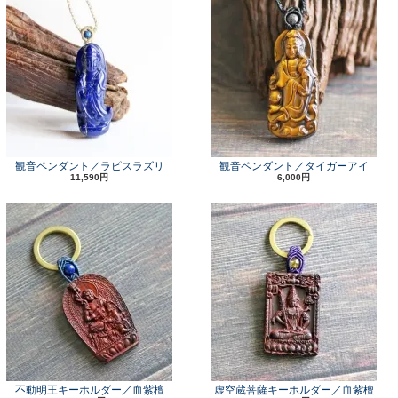
観音ペンダント／ラピスラズリ
観音ペンダント／タイガーアイ
11,590円
6,000円
不動明王キーホルダー／血紫檀
虚空蔵菩薩キーホルダー／血紫檀