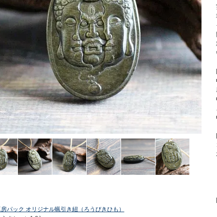
工房パック オリジナル蝋引き紐（ろうびきひも）