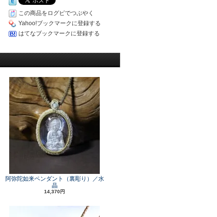
この商品をログピでつぶやく
Yahoo!ブックマークに登録する
はてなブックマークに登録する
阿弥陀如来ペンダント（裏彫り）／水
晶
14,370円