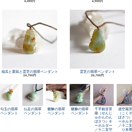
4,450円
4,500円
福瓜と栗鼠と霊芝の翡翠ペンダント
霊芝の翡翠ペンダント
24,700円
26,700円
勾玉の翡翠
仏足の翡翠
貔貅の翡翠
貔貅の翡翠
千手観音菩
虚空蔵
ペンダント
ペンダント
ペンダント
ペンダント
薩（せんじ
（こく
ゅかんのん
ぼさつ
ぼさつ）キ
ーホル
ーホルダー
／十二
／十二支守
り本