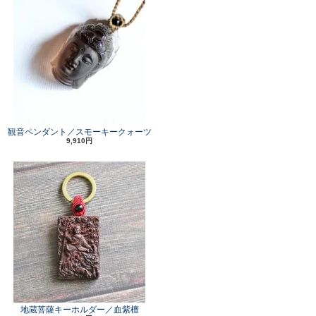
観音ペンダント／スモーキークォーツ
9,910円
地蔵菩薩キーホルダー／血紫檀