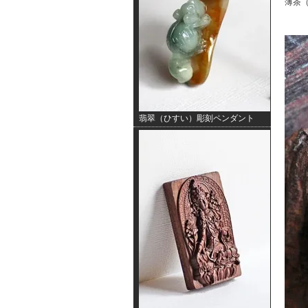
薄茶（
翡翠（ひすい）彫刻ペンダント