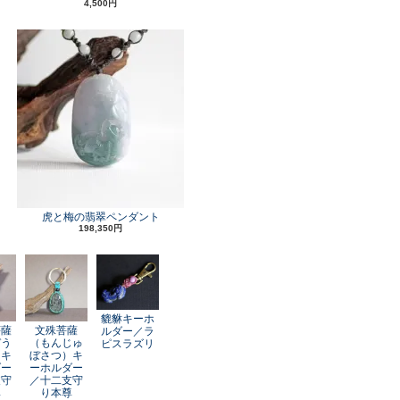
4,500円
虎と梅の翡翠ペンダント
198,350円
貔貅キーホ
菩薩
文殊菩薩
ルダー／ラ
ぞう
（もんじゅ
ピスラズリ
）キ
ぼさつ）キ
ダー
ーホルダー
支守
／十二支守
尊
り本尊