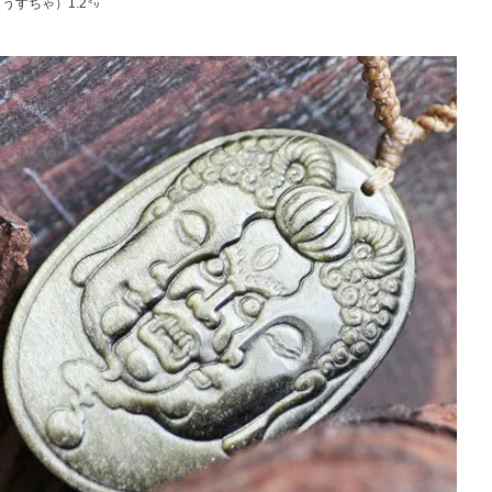
うすちゃ）1.2㍉