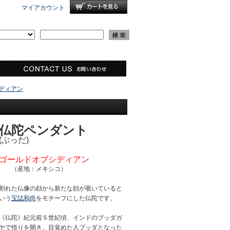
マイアカウント
ディアン
仏陀ペンダント
(ぶっだ)
ゴールドオブシディアン
（産地：メキシコ）
割れた仏像の顔から新たな顔が覗いていると
いう
宝誌和尚
をモチーフにした仏陀です。
《仏陀》紀元前５世紀頃、インドのブッダガ
ヤで悟りを開き、目覚めた人ブッダとなった