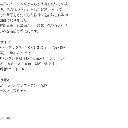
実在の人。ブッダは自らが体得した悟りの境
地、その境地をもたらした智慧、 そして、
その智慧をもたらした修行法を説法し仏教の
開祖になりました。
釈迦如来、お釈迦さん、釈尊、仏陀などいろ
いろな名前で呼ばれます。
[サイズ]
■トップ：５７×４０×１２.５ｍｍ（縦×横×
厚）（重さ３４.８ｇ）
■ペンダント紐（ねじり編み）：フリーサイ
ズ （５５～８０ｃｍ、調節できます）
■制作コード：KP3500
[使用石]
ゴールドオブシディアン／仏陀
水晶／丸玉６ｍｍ
[材 料]