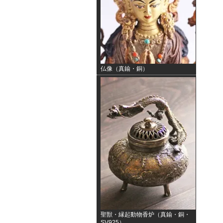
仏像（真鍮・銅）
聖獣・縁起動物香炉（真鍮・銅・
SV925）