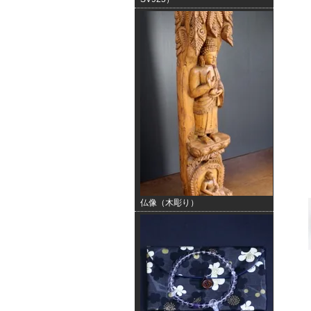
仏像（木彫り）