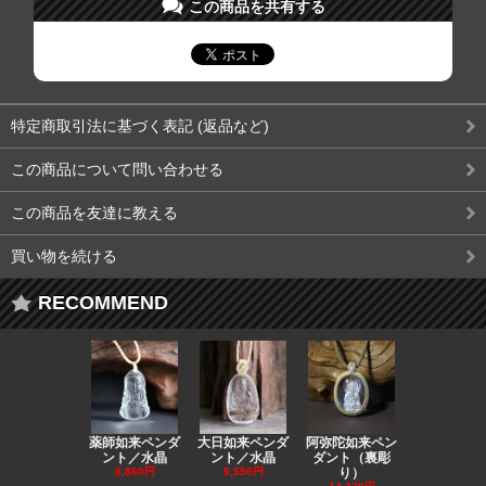
この商品を共有する
特定商取引法に基づく表記 (返品など)
この商品について問い合わせる
この商品を友達に教える
買い物を続ける
RECOMMEND
薬師如来ペンダ
大日如来ペンダ
阿弥陀如来ペン
観音ペンダ
ント／水晶
ント／水晶
ダント（裏彫
／ラピスラ
8,860円
9,550円
り）
11,590円