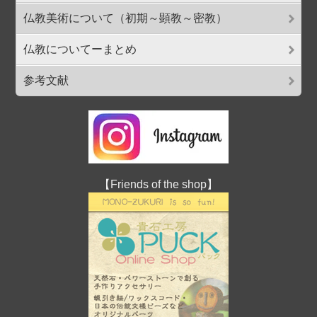
仏教美術について（初期～顕教～密教）
仏教についてーまとめ
参考文献
【Friends of the shop】