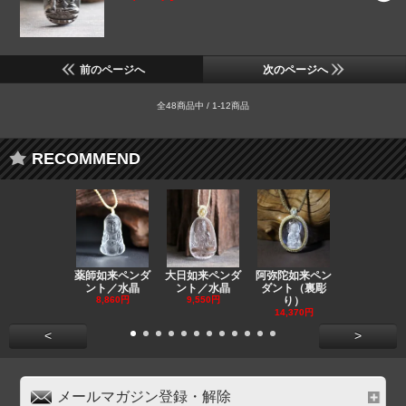
前のページへ
次のページへ
全48商品中 / 1-12商品
RECOMMEND
薬師如来ペンダ
大日如来ペンダ
阿弥陀如来ペン
観音ペンダ
ント／水晶
ント／水晶
ダント（裏彫
／ラピスラ
8,860円
9,550円
り）
11,590円
14,370円
<
>
メールマガジン登録・解除