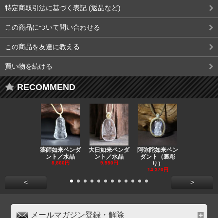
特定商取引法に基づく表記 (返品など)
この商品について問い合わせる
この商品を友達に教える
買い物を続ける
RECOMMEND
薬師如来ペンダ
大日如来ペンダ
阿弥陀如来ペン
観音ペンダ
ント／水晶
ント／水晶
ダント（裏彫
／ラピスラ
8,860円
9,550円
り）
11,590円
14,370円
<
>
メールマガジン登録・解除