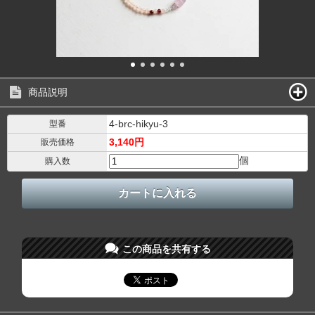
商品説明
4-brc-hikyu-3
型番
3,140円
販売価格
個
購入数
この商品を共有する