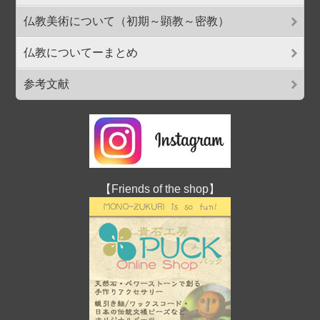
仏教美術について（初期～顕教～密教）
仏教についてーまとめ
参考文献
【Friends of the shop】