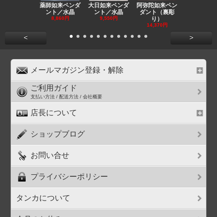
薬師如来ペンダ
大日如来ペンダ
阿弥陀如来ペン
観音ペンダ
ント／水晶
ント／水晶
ダント（裏彫
／ラピスラ
8,860円
9,550円
り）
11,590円
14,370円
<
>
メールマガジン登録・解除
ご利用ガイド
支払い方法 / 配送方法 / 会社概要
店長について
ショップブログ
お問い合せ
プライバシーポリシー
タンカについて