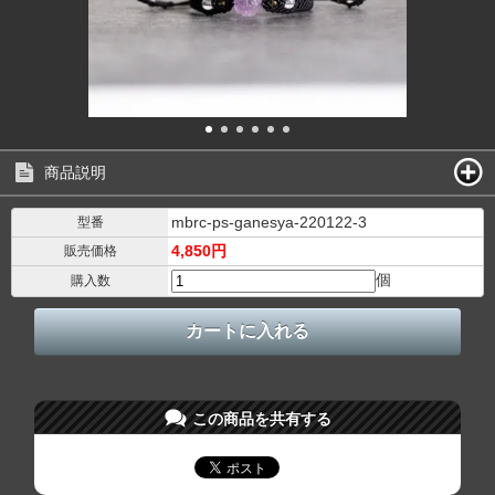
商品説明
mbrc-ps-ganesya-220122-3
型番
4,850円
販売価格
個
購入数
この商品を共有する