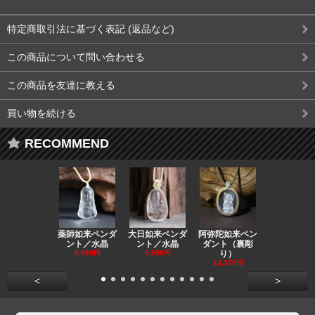
特定商取引法に基づく表記 (返品など)
この商品について問い合わせる
この商品を友達に教える
買い物を続ける
RECOMMEND
薬師如来ペンダ
大日如来ペンダ
阿弥陀如来ペン
観音ペンダ
ント／水晶
ント／水晶
ダント（裏彫
／ラピスラ
8,860円
9,550円
り）
11,590円
14,370円
<
>