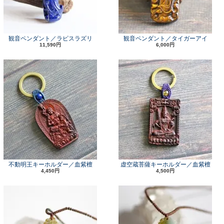
観音ペンダント／ラピスラズリ
観音ペンダント／タイガーアイ
11,590円
6,000円
不動明王キーホルダー／血紫檀
虚空蔵菩薩キーホルダー／血紫檀
4,450円
4,500円