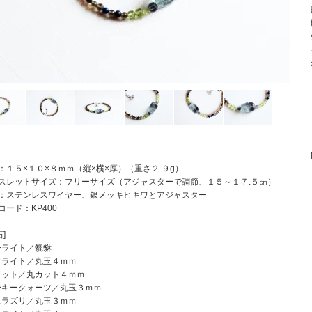
：１５×１０×８ｍｍ（縦×横×厚）（重さ２.９g）
レスレットサイズ：フリーサイズ（アジャスターで調節、１５～１７.５㎝）
料：ステンレスワイヤー、銀メッキヒキワとアジャスター
コード：KP400
]
ーライト／貔貅
オライト／丸玉４ｍｍ
ドット／丸カット４ｍｍ
ーキークォーツ／丸玉３ｍｍ
スラズリ／丸玉３ｍｍ