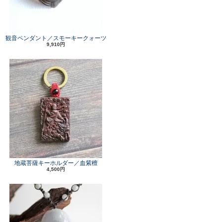
観音ペンダント／スモーキークォーツ
9,910円
地蔵菩薩キーホルダー／血紫檀
4,500円