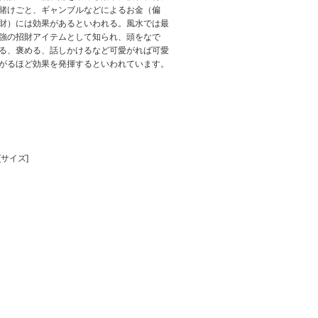
賭けごと、ギャンブルなどによるお金（偏
財）には効果があるといわれる。風水では最
強の招財アイテムとして知られ、頭をなで
る、褒める、話しかけるなど可愛がれば可愛
がるほど効果を発揮するといわれています。
[サイズ]