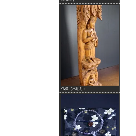
仏像（木彫り）