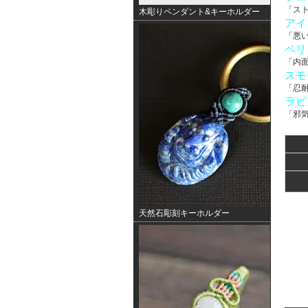
「ス
木彫りペンダント&キーホルダー
アイ
「悪
ペリ
「内
スモ
「忍
ラピ
「邪
天然石彫刻キーホルダー