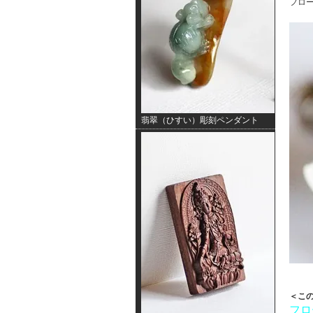
フロ
翡翠（ひすい）彫刻ペンダント
＜こ
フロ