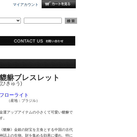
マイアカウント
貔貅ブレスレット
(ひきゅう)
フローライト
（産地：ブラジル）
金運アップアイテムの小さくて可愛い貔貅で
す。
《貔貅》金銀の財宝を主食とする中国の古代
神話上の生物。財を集める効果に優れ、特に