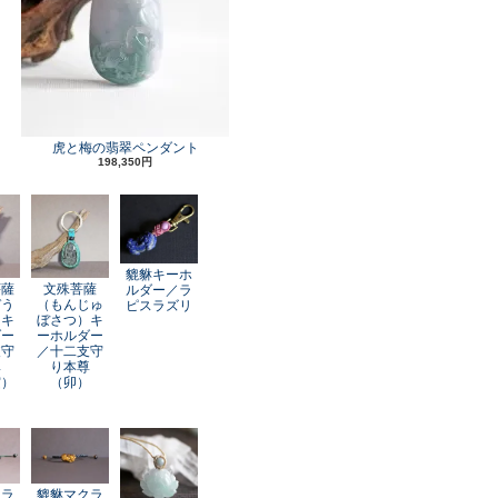
虎と梅の翡翠ペンダント
198,350円
貔貅キーホ
菩薩
文殊菩薩
ルダー／ラ
ぞう
（もんじゅ
ピスラズリ
）キ
ぼさつ）キ
ダー
ーホルダー
支守
／十二支守
尊
り本尊
寅）
（卯）
クラ
貔貅マクラ