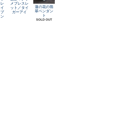
スレ
メブレスレ
蓮の花の翡
レイ
ット／タイ
翠ペンダン
オブ
ガーアイ
ト
アン
SOLD OUT