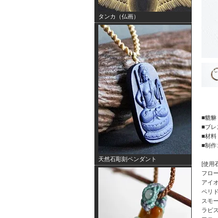
タンカ（仏画）
■貔貅
■ブ
■材
■制作
天然石彫刻ペンダント
[使用石
フロ
アイ
ペリ
スモ
ラピ