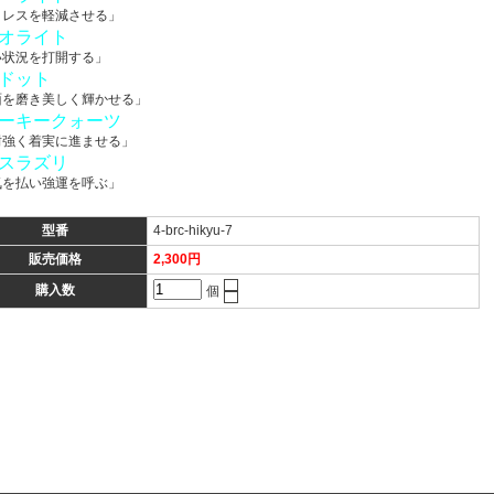
トレスを軽減させる」
オライト
い状況を打開する」
ドット
面を磨き美しく輝かせる」
ーキークォーツ
耐強く着実に進ませる」
スラズリ
気を払い強運を呼ぶ」
型番
4-brc-hikyu-7
販売価格
2,300円
購入数
個