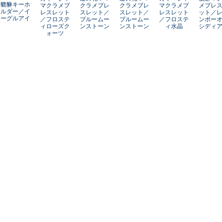
貔貅キーホ
マクラメブ
クラメブレ
クラメブレ
マクラメブ
メブレ
ルダー／イ
レスレット
スレット／
スレット／
レスレット
ット／
ーグルアイ
／フロステ
ブルームー
ブルームー
／フロステ
ンボー
ィローズク
ンストーン
ンストーン
ィ水晶
シディ
ォーツ