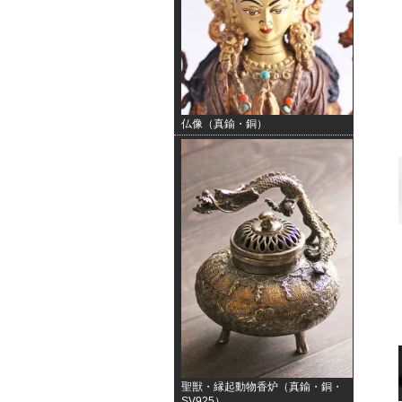
仏像（真鍮・銅）
聖獣・縁起動物香炉（真鍮・銅・
SV925）