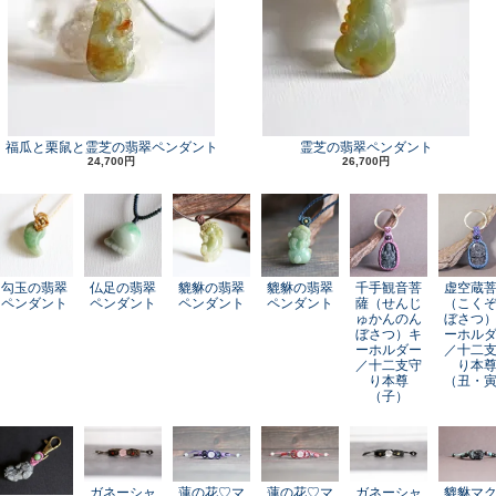
福瓜と栗鼠と霊芝の翡翠ペンダント
霊芝の翡翠ペンダント
24,700円
26,700円
勾玉の翡翠
仏足の翡翠
貔貅の翡翠
貔貅の翡翠
千手観音菩
虚空蔵
ペンダント
ペンダント
ペンダント
ペンダント
薩（せんじ
（こく
ゅかんのん
ぼさつ
ぼさつ）キ
ーホル
ーホルダー
／十二
／十二支守
り本
り本尊
（丑・
（子）
ガネーシャ
蓮の花♡マ
蓮の花♡マ
ガネーシャ
貔貅マ