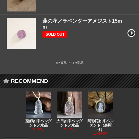
蓮の花／ラベンダーアメジスト15m
m
SOLD OUT
全6商品中 / 1-6商品
RECOMMEND
薬師如来ペンダ
大日如来ペンダ
阿弥陀如来ペン
観音ペンダ
ント／水晶
ント／水晶
ダント（裏彫
／ラピスラ
8,860円
9,550円
り）
11,590円
14,370円