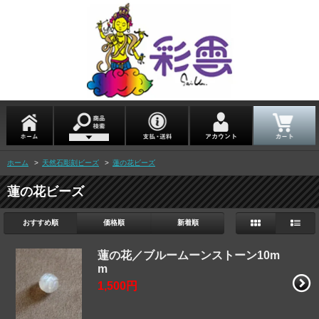
ホーム
>
天然石彫刻ビーズ
>
蓮の花ビーズ
蓮の花ビーズ
おすすめ順
価格順
新着順
蓮の花／ブルームーンストーン10m
m
1,500円