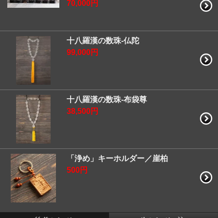
70,000円
十八羅漢の数珠-仏陀
99,000円
十八羅漢の数珠-布袋尊
38,500円
「浄め」キーホルダー／崖柏
500円