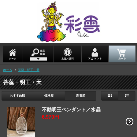
ホーム
>
菩薩・明王・天
菩薩・明王・天
おすすめ順
価格順
新着順
不動明王ペンダント／水晶
6,970円