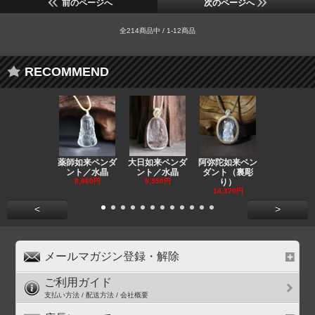
前のページへ
次のページへ
全214商品中 / 1-12商品
RECOMMEND
薬師如来ペンダ
大日如来ペンダ
阿弥陀如来ペン
観音ペンダ
ント／水晶
ント／水晶
ダント（裏彫
／ラピスラ
8,860円
9,550円
り）
11,590円
14,370円
<
>
メールマガジン登録・解除
ご利用ガイド
支払い方法 / 配送方法 / 会社概要