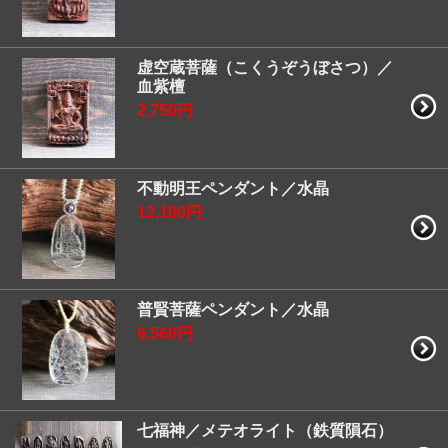
虚空蔵菩薩（こくうぞうぼさつ）／
血紫檀
2,750円
不動明王ペンダント／水晶
12,100円
普賢菩薩ペンダント／水晶
6,560円
七福神／メテオライト（鉄質隕石）