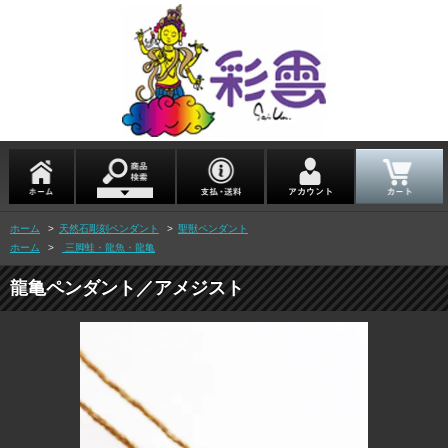
ホーム
>
天然石彫刻ペンダント
>
聖獣ペンダント
ホーム
>
三脚蛙・龍魚・龍亀
龍亀ペンダント／アメジスト