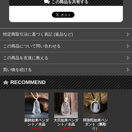
この商品を共有する
特定商取引法に基づく表記 (返品など)
この商品について問い合わせる
この商品を友達に教える
買い物を続ける
RECOMMEND
薬師如来ペンダ
大日如来ペンダ
阿弥陀如来ペン
観音ペンダ
ント／水晶
ント／水晶
ダント（裏彫
／ラピスラ
8,860円
9,550円
り）
11,590円