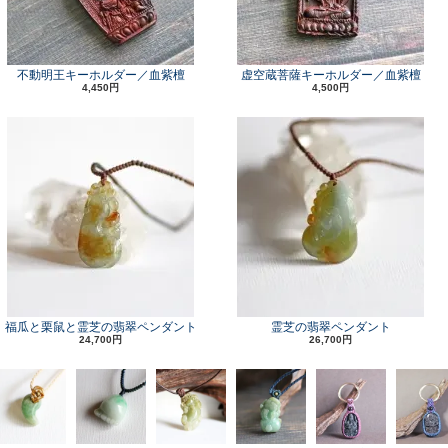
不動明王キーホルダー／血紫檀
虚空蔵菩薩キーホルダー／血紫檀
4,450円
4,500円
福瓜と栗鼠と霊芝の翡翠ペンダント
霊芝の翡翠ペンダント
24,700円
26,700円