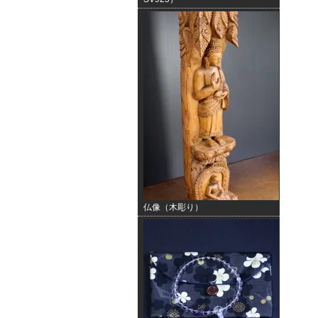
仏像（木彫り）