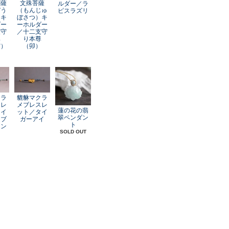
菩薩
文殊菩薩
ルダー／ラ
ぞう
（もんじゅ
ピスラズリ
）キ
ぼさつ）キ
ダー
ーホルダー
支守
／十二支守
尊
り本尊
寅）
（卯）
クラ
貔貅マクラ
スレ
メブレスレ
蓮の花の翡
レイ
ット／タイ
翠ペンダン
オブ
ガーアイ
ト
アン
SOLD OUT