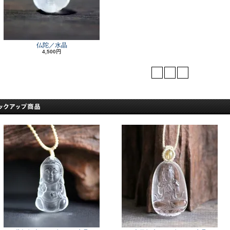
仏陀／水晶
4,500円
<
1
>