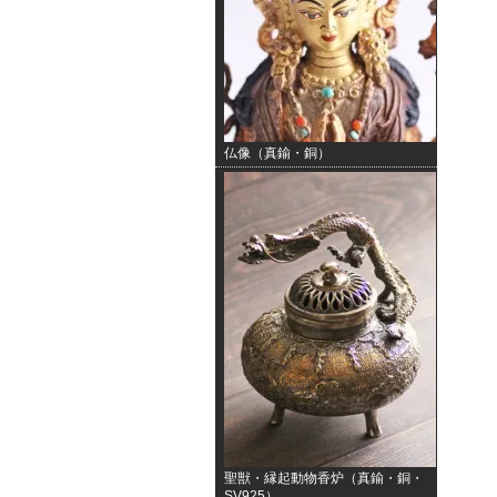
仏像（真鍮・銅）
聖獣・縁起動物香炉（真鍮・銅・
SV925）