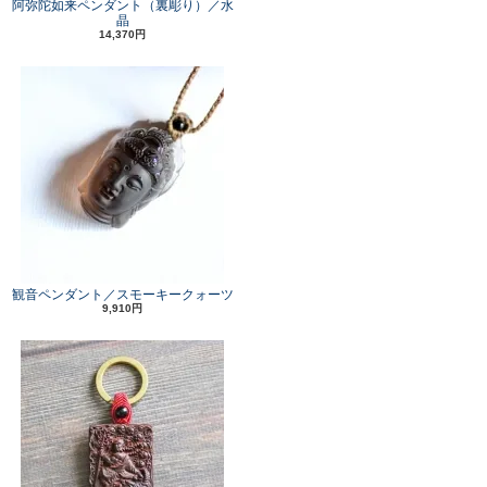
阿弥陀如来ペンダント（裏彫り）／水
晶
14,370円
観音ペンダント／スモーキークォーツ
9,910円