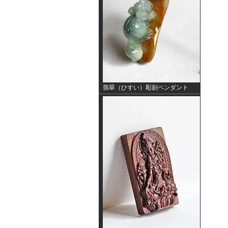
翡翠（ひすい）彫刻ペンダント