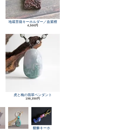
地蔵菩薩キーホルダー／血紫檀
4,500円
虎と梅の翡翠ペンダント
198,350円
貔貅キーホ