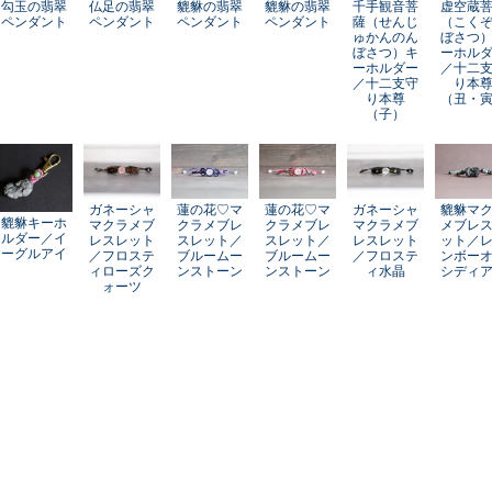
勾玉の翡翠
仏足の翡翠
貔貅の翡翠
貔貅の翡翠
千手観音菩
虚空蔵
ペンダント
ペンダント
ペンダント
ペンダント
薩（せんじ
（こく
ゅかんのん
ぼさつ
ぼさつ）キ
ーホル
ーホルダー
／十二
／十二支守
り本
り本尊
（丑・
（子）
ガネーシャ
蓮の花♡マ
蓮の花♡マ
ガネーシャ
貔貅マ
貔貅キーホ
マクラメブ
クラメブレ
クラメブレ
マクラメブ
メブレ
ルダー／イ
レスレット
スレット／
スレット／
レスレット
ット／
ーグルアイ
／フロステ
ブルームー
ブルームー
／フロステ
ンボー
ィローズク
ンストーン
ンストーン
ィ水晶
シディ
ォーツ