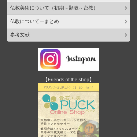
仏教美術について（初期～顕教～密教）
仏教についてーまとめ
参考文献
【Friends of the shop】