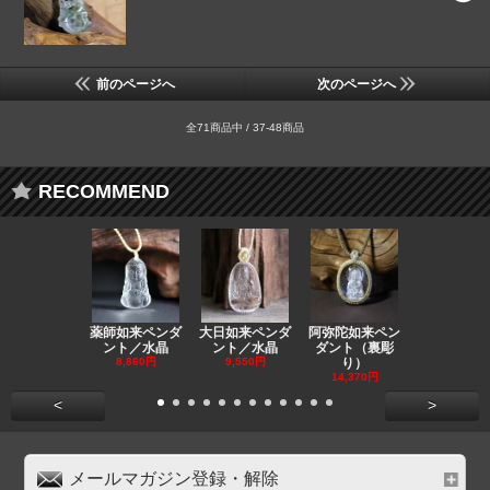
前のページへ
次のページへ
全71商品中 / 37-48商品
RECOMMEND
薬師如来ペンダ
大日如来ペンダ
阿弥陀如来ペン
観音ペンダ
ント／水晶
ント／水晶
ダント（裏彫
／ラピスラ
8,860円
9,550円
り）
11,590円
14,370円
<
>
メールマガジン登録・解除