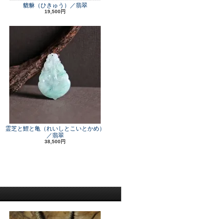
貔貅（ひきゅう）／翡翠
19,500円
霊芝と鯉と亀（れいしとこいとかめ）
／翡翠
38,500円