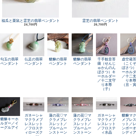
福瓜と栗鼠と霊芝の翡翠ペンダント
霊芝の翡翠ペンダント
24,700円
26,700円
勾玉の翡翠
仏足の翡翠
貔貅の翡翠
貔貅の翡翠
千手観音菩
虚空蔵
ペンダント
ペンダント
ペンダント
ペンダント
薩（せんじ
（こく
ゅかんのん
ぼさつ
ぼさつ）キ
ーホル
ーホルダー
／十二
／十二支守
り本
り本尊
（丑・
（子）
ガネーシャ
蓮の花♡マ
蓮の花♡マ
ガネーシャ
貔貅マ
貔貅キーホ
マクラメブ
クラメブレ
クラメブレ
マクラメブ
メブレ
ルダー／イ
レスレット
スレット／
スレット／
レスレット
ット／
ーグルアイ
／フロステ
ブルームー
ブルームー
／フロステ
ンボー
ィローズク
ンストーン
ンストーン
ィ水晶
シディ