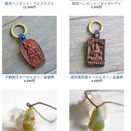
観音ペンダント／ラピスラズリ
観音ペンダント／タイガーアイ
11,590円
6,000円
不動明王キーホルダー／血紫檀
虚空蔵菩薩キーホルダー／血紫檀
4,450円
4,500円