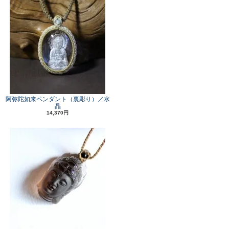
阿弥陀如来ペンダント（裏彫り）／水
晶
14,370円