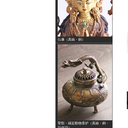
仏像（真鍮・銅）
聖獣・縁起動物香炉（真鍮・銅・
SV925）