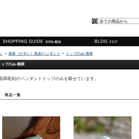
ム
>
翡翠（ひすい）彫刻ペンダント
>
トップのみ-翡翠
トップのみ-翡翠
翡翠彫刻のペンダントトップのみを載せています。
商品一覧