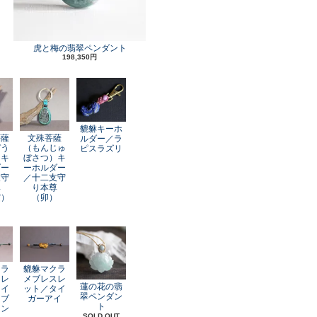
虎と梅の翡翠ペンダント
198,350円
貔貅キーホ
菩薩
文殊菩薩
ルダー／ラ
ぞう
（もんじゅ
ピスラズリ
）キ
ぼさつ）キ
ダー
ーホルダー
支守
／十二支守
尊
り本尊
寅）
（卯）
クラ
貔貅マクラ
スレ
メブレスレ
蓮の花の翡
レイ
ット／タイ
翠ペンダン
オブ
ガーアイ
ト
アン
SOLD OUT