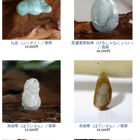
仏足（ぶっそく）／翡翠
毘盧遮那如来（びるしゃなにょらい）
19,500円
／翡翠
45,000円
布袋尊（ほていそん）／翡翠
布袋尊（ほていそん）／翡翠
13,500円
19,500円