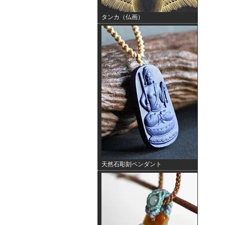
タンカ（仏画）
天然石彫刻ペンダント