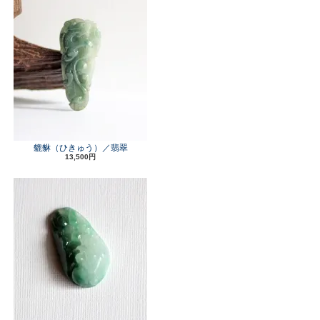
貔貅（ひきゅう）／翡翠
13,500円