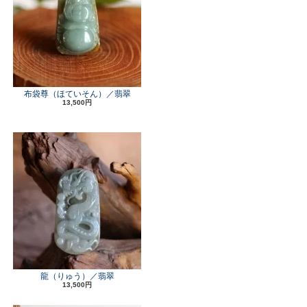
布袋尊（ほていそん）／翡翠
13,500円
龍（りゅう）／翡翠
13,500円