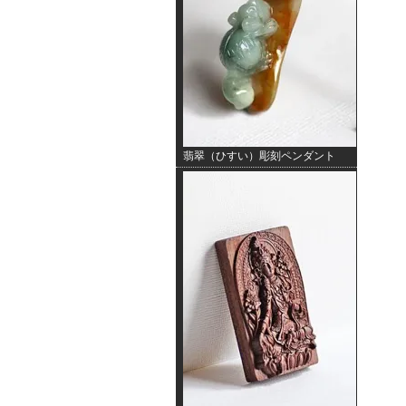
翡翠（ひすい）彫刻ペンダント