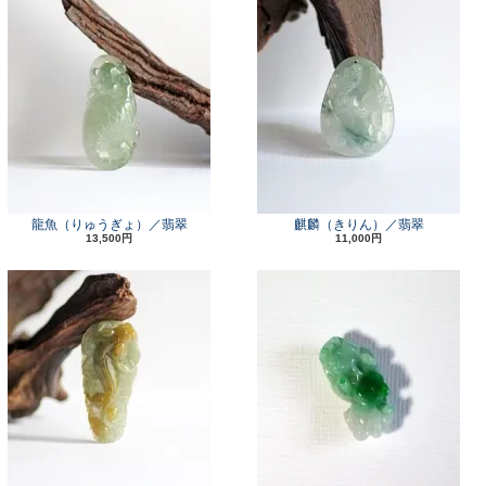
龍魚（りゅうぎょ）／翡翠
麒麟（きりん）／翡翠
13,500円
11,000円