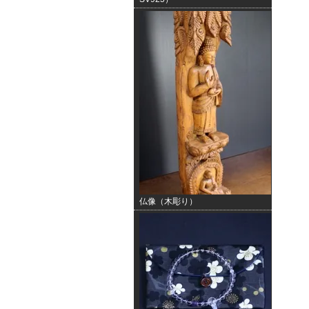
仏像（木彫り）