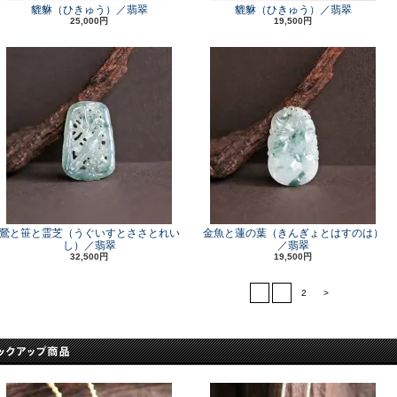
貔貅（ひきゅう）／翡翠
貔貅（ひきゅう）／翡翠
25,000円
19,500円
鶯と笹と霊芝（うぐいすとささとれい
金魚と蓮の葉（きんぎょとはすのは）
し）／翡翠
／翡翠
32,500円
19,500円
<
1
2
>