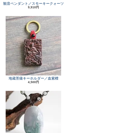
観音ペンダント／スモーキークォーツ
9,910円
地蔵菩薩キーホルダー／血紫檀
4,500円