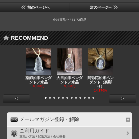
前のページへ
次のページへ
全96商品中 / 61-72商品
RECOMMEND
薬師如来ペンダ
大日如来ペンダ
阿弥陀如来ペン
観音ペンダ
ント／水晶
ント／水晶
ダント（裏彫
／ラピスラ
8,860円
9,550円
り）
11,590円
14,370円
<
>
メールマガジン登録・解除
ご利用ガイド
支払い方法 / 配送方法 / 会社概要