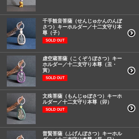
千手観音菩薩（せんじゅかんのんぼ
さつ）キーホルダー／十二支守り本
尊（子）
SOLD OUT
虚空蔵菩薩（こくぞうぼさつ）キー
ホルダー／十二支守り本尊（丑・
寅）
SOLD OUT
文殊菩薩（もんじゅぼさつ）キーホ
ルダー／十二支守り本尊（卯）
SOLD OUT
普賢菩薩（ふげんぼさつ）キーホル