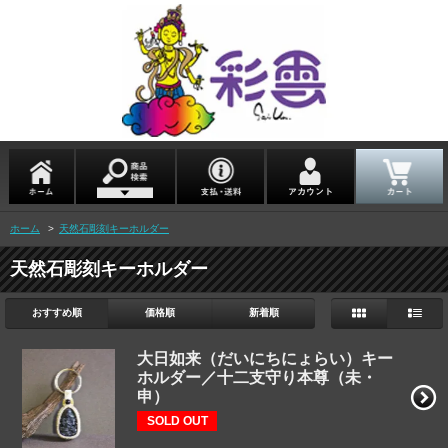
ホーム
>
天然石彫刻キーホルダー
天然石彫刻キーホルダー
おすすめ順
価格順
新着順
大日如来（だいにちにょらい）キー
ホルダー／十二支守り本尊（未・
申）
SOLD OUT