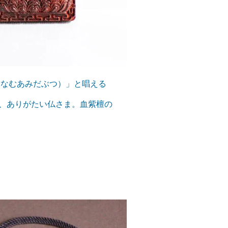
（なむあみだぶつ）」と唱える
、ありがたい仏さま。血紫檀の