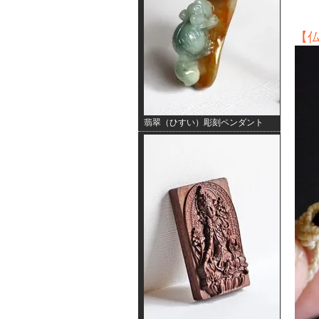
【
翡翠（ひすい）彫刻ペンダント