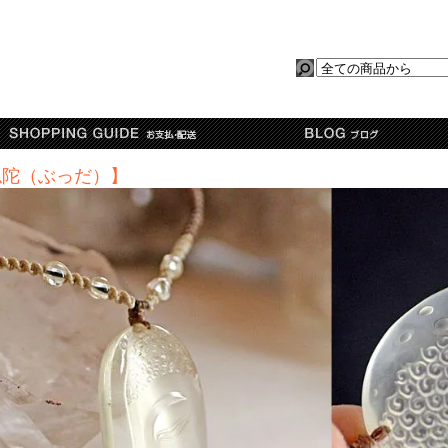
仏陀（ぶっだ）】