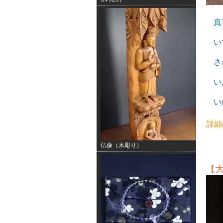
真
い
さ
い
い
詳細
仏像（木彫り）
【