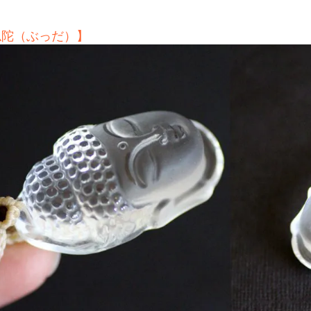
仏陀（ぶっだ）】