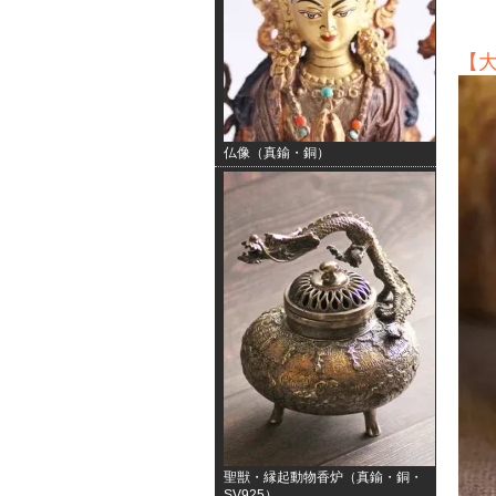
【
仏像（真鍮・銅）
聖獣・縁起動物香炉（真鍮・銅・
SV925）