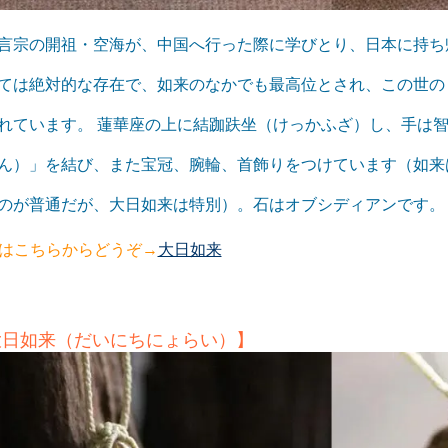
言宗の開祖・空海が、中国へ行った際に学びとり、日本に持ち
ては絶対的な存在で、如来のなかでも最高位とされ、この世の
れています。 蓮華座の上に結跏趺坐（けっかふざ）し、手は
ん）」を結び、また宝冠、腕輪、首飾りをつけています（如来
のが普通だが、大日如来は特別）。石はオブシディアンです。
はこちらからどうぞ→
大日如来
大日如来（だいにちにょらい）】