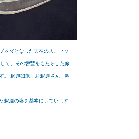
ブッダとなった実在の人。ブッ
そして、その智慧をもたらした修
す。 釈迦如来、お釈迦さん、釈
た釈迦の姿を基本にしています