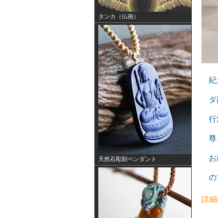
タンカ（仏画）
紀
ダ
行
尊
お
天然石彫刻ペンダント
の
詳細