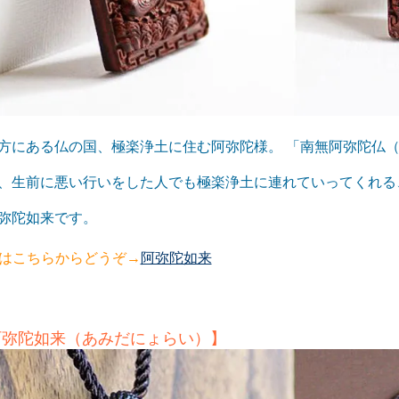
方にある仏の国、極楽浄土に住む阿弥陀様。 「南無阿弥陀仏
、生前に悪い行いをした人でも極楽浄土に連れていってくれる
弥陀如来です。
はこちらからどうぞ→
阿弥陀如来
阿弥陀如来（あみだにょらい）】