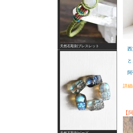
天然石彫刻ブレスレット
西
と
阿
詳細
【