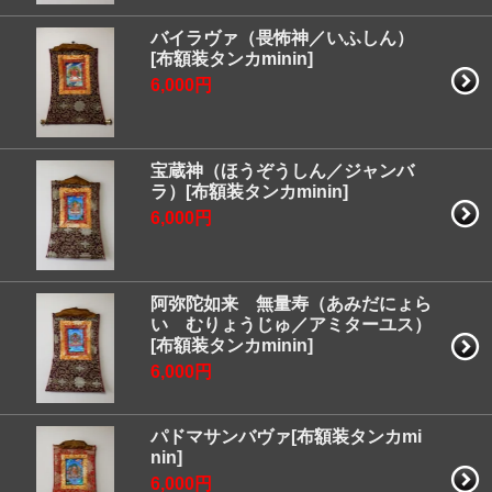
バイラヴァ（畏怖神／いふしん）
[布額装タンカminin]
6,000円
宝蔵神（ほうぞうしん／ジャンバ
ラ）[布額装タンカminin]
6,000円
阿弥陀如来 無量寿（あみだにょら
い むりょうじゅ／アミターユス）
[布額装タンカminin]
6,000円
パドマサンバヴァ[布額装タンカmi
nin]
6,000円