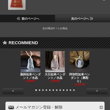
前のページへ
次のページへ
全20商品中 / 1-12商品
RECOMMEND
薬師如来ペンダ
大日如来ペンダ
阿弥陀如来ペン
観音ペンダ
ント／水晶
ント／水晶
ダント（裏彫
／ラピスラ
8,860円
9,550円
り）
11,590円
14,370円
<
>
メールマガジン登録・解除