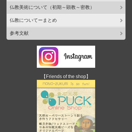
仏教美術について（初期～顕教～密教）
仏教についてーまとめ
参考文献
【Friends of the shop】