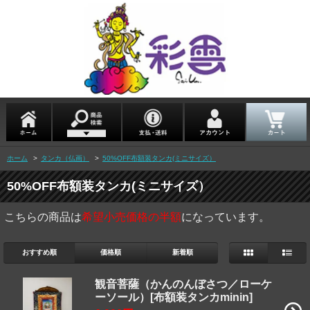
ホーム
>
タンカ（仏画）
>
50%OFF布額装タンカ(ミニサイズ）
50%OFF布額装タンカ(ミニサイズ）
こちらの商品は
希望小売価格の半額
になっています。
おすすめ順
価格順
新着順
観音菩薩（かんのんぼさつ／ローケ
ーソール）[布額装タンカminin]