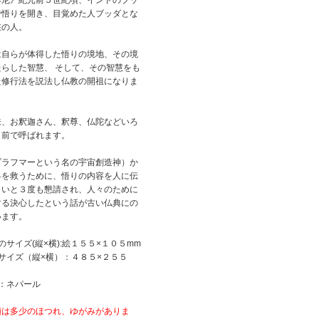
牟尼》紀元前５世紀頃、インドのブッ
で悟りを開き、目覚めた人ブッダとな
在の人。
は自らが体得した悟りの境地、その境
らした智慧、 そして、その智慧をも
た修行法を説法し仏教の開祖になりま
来、お釈迦さん、釈尊、仏陀などいろ
名前で呼ばれます。
ブラフマーという名の宇宙創造神）か
界を救うために、悟りの内容を人に伝
しいと３度も懇請され、人々のために
する決心したという話が古い仏典にの
います。
のサイズ(縦×横):絵１５５×１０５mm
サイズ（縦×横）：４８５×２５５
：ネパール
額は多少のほつれ、ゆがみがありま