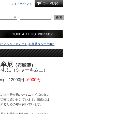
マイアカウント
／シャーキムニ）[布額装タンカminin]
迦牟尼
（布額装）
かむに（シャーキムニ）
12000円
6000円
ff!!】
→
尼の上半身を描いたミニサイズのタン
布の額に縫い付けています。前面には
護するための布も付いています。