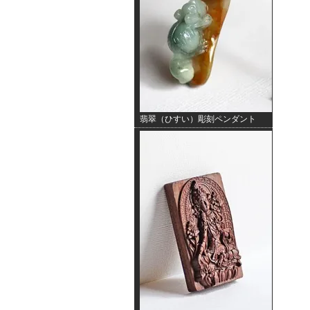
翡翠（ひすい）彫刻ペンダント