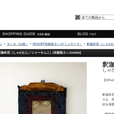
ム
>
タンカ（仏画）
>
50%OFF布額装タンカ(ミニサイズ）
>
釈迦牟尼（しゃかむに
釈迦牟尼（しゃかむに／シャーキムニ）[布額装タンカminin]
釈
しゃ
【50%o
釈迦牟
カを、
絵を保