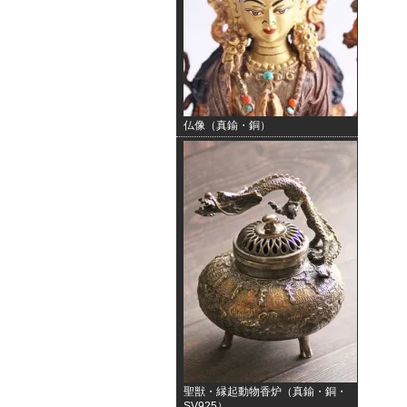
仏像（真鍮・銅）
聖獣・縁起動物香炉（真鍮・銅・
SV925）