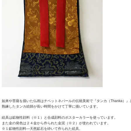
如来や菩薩を描いた仏画はチベットネパールの伝統美術で『タンカ（Thanka）』
熟練したタンカ絵師が長い時間をかけて丁寧に描いています。
絵具は鉱物性顔料（※１）と合成顔料のポスターカラーを使っています。
また金の発色は２４金から作られた金泥（※２）が使われています。
※１鉱物性顔料―天然鉱石を砕いて作られた絵具。