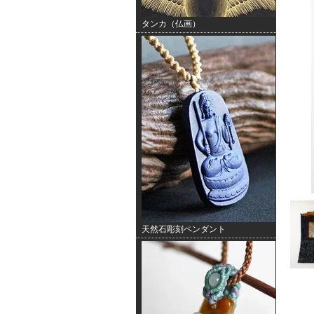
タンカ（仏画）
天然石彫刻ペンダント