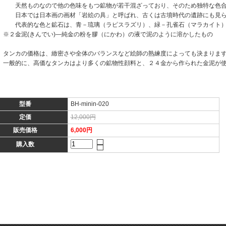
天然ものなので他の色味をもつ鉱物が若干混ざっており、そのため独特な色合
日本では日本画の画材「岩絵の具」と呼ばれ、古くは古墳時代の遺跡にも見ら
代表的な色と鉱石は、青－琉璃（ラピスラズリ）、緑－孔雀石（マラカイト）
※２金泥(きんでい)―純金の粉を膠（にかわ）の液で泥のように溶かしたもの
タンカの価格は、緻密さや全体のバランスなど絵師の熟練度によっても決まりま
一般的に、高価なタンカはより多くの鉱物性顔料と、２４金から作られた金泥が
型番
BH-minin-020
定価
12,000円
販売価格
6,000円
購入数