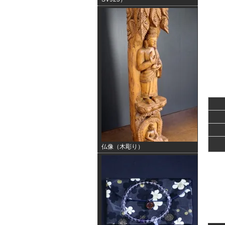
仏像（木彫り）