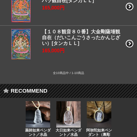
ハラ観自在[タンカＬＬ]
165,000円
【１０８観音８０番】大金剛薩埵観
自在（だいこんごうさったかんじざ
い）[タンカＬＬ]
165,000円
全10商品中 / 1-10商品
RECOMMEND
薬師如来ペンダ
大日如来ペンダ
阿弥陀如来ペン
観音ペンダ
ント／水晶
ント／水晶
ダント（裏彫
／ラピスラ