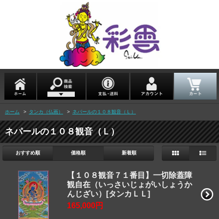
ホーム
>
タンカ（仏画）
>
ネパールの１０８観音（Ｌ）
ネパールの１０８観音（Ｌ）
おすすめ順
価格順
新着順
【１０８観音７１番目】一切除蓋障
観自在（いっさいじょがいしょうか
んじざい）[タンカＬＬ]
165,000円