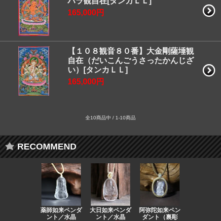
ハラ観自在[タンカＬＬ]
165,000円
【１０８観音８０番】大金剛薩埵観
自在（だいこんごうさったかんじざ
い）[タンカＬＬ]
165,000円
全10商品中 / 1-10商品
RECOMMEND
薬師如来ペンダ
大日如来ペンダ
阿弥陀如来ペン
観音ペンダ
ント／水晶
ント／水晶
ダント（裏彫
／ラピスラ