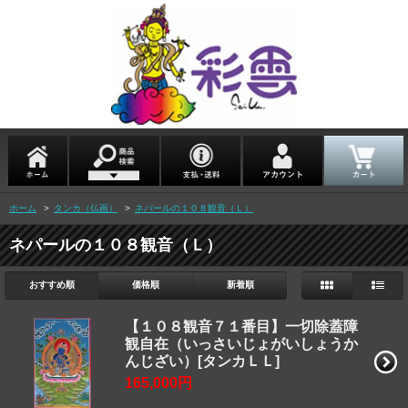
ホーム
>
タンカ（仏画）
>
ネパールの１０８観音（Ｌ）
ネパールの１０８観音（Ｌ）
おすすめ順
価格順
新着順
【１０８観音７１番目】一切除蓋障
観自在（いっさいじょがいしょうか
んじざい）[タンカＬＬ]
165,000円