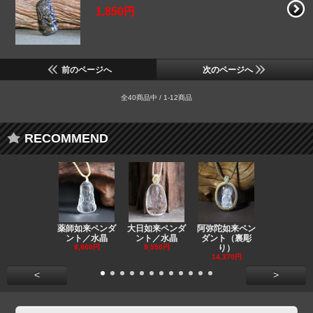
1,850円
前のページへ
次のページへ
全40商品中 / 1-12商品
RECOMMEND
薬師如来ペンダ
大日如来ペンダ
阿弥陀如来ペン
観音ペンダ
ント／水晶
ント／水晶
ダント（裏彫
／ラピスラ
8,860円
9,550円
り）
11,590円
14,370円
<
>