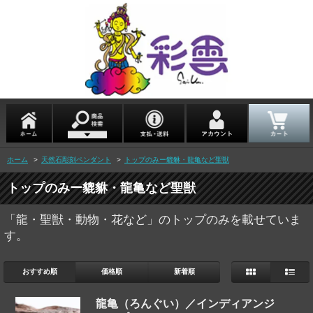
ホーム
>
天然石彫刻ペンダント
>
トップのみー貔貅・龍亀など聖獣
トップのみー貔貅・龍亀など聖獣
「龍・聖獣・動物・花など」のトップのみを載せていま
す。
おすすめ順
価格順
新着順
龍亀（ろんぐい）／インディアンジ