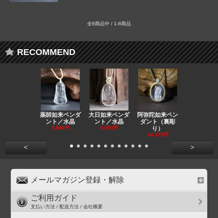
全8商品中 / 1-8商品
RECOMMEND
薬師如来ペンダ
大日如来ペンダ
阿弥陀如来ペン
観音ペンダ
ント／水晶
ント／水晶
ダント（裏彫
／ラピスラ
8,860円
9,550円
り）
11,590円
14,370円
<
>
メールマガジン登録・解除
ご利用ガイド
支払い方法 / 配送方法 / 会社概要