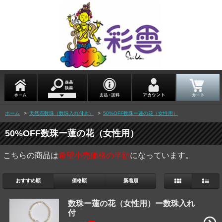
ホーム
>
天然石数珠（数珠入れ付き）
>
50%OFF数珠ー蓮の花（女性用）
50%OFF数珠ー蓮の花（女性用）
こちらの商品は
希望小売価格の半額
になっています。
おすすめ順
価格順
新着順
数珠ー蓮の花（女性用）ー数珠入れ
付