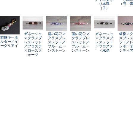
り本尊
（丑・
（子）
ガネーシャ
蓮の花♡マ
蓮の花♡マ
ガネーシャ
貔貅マ
貔貅キーホ
マクラメブ
クラメブレ
クラメブレ
マクラメブ
メブレ
ルダー／イ
レスレット
スレット／
スレット／
レスレット
ット／
ーグルアイ
／フロステ
ブルームー
ブルームー
／フロステ
ンボー
ィローズク
ンストーン
ンストーン
ィ水晶
シディ
ォーツ