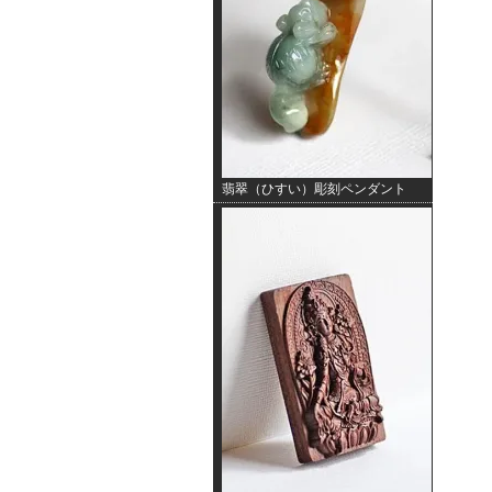
翡翠（ひすい）彫刻ペンダント