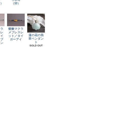
寅）
（卯）
クラ
貔貅マクラ
スレ
メブレスレ
蓮の花の翡
レイ
ット／タイ
翠ペンダン
オブ
ガーアイ
ト
アン
SOLD OUT