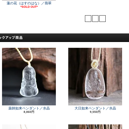
蓮の花（はすのはな）／翡翠
*SOLD OUT*
<
1
>
薬師如来ペンダント／水晶
大日如来ペンダント／水晶
8,860円
9,550円