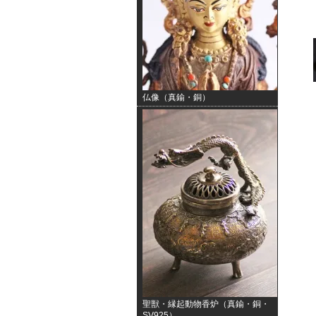
仏像（真鍮・銅）
聖獣・縁起動物香炉（真鍮・銅・
SV925）