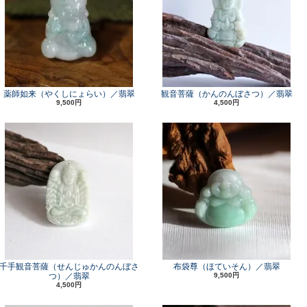
薬師如来（やくしにょらい）／翡翠
観音菩薩（かんのんぼさつ）／翡翠
9,500円
4,500円
千手観音菩薩（せんじゅかんのんぼさ
布袋尊（ほていそん）／翡翠
つ）／翡翠
9,500円
4,500円