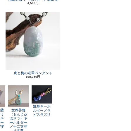
4,500円
虎と梅の翡翠ペンダント
198,350円
貔貅キーホ
菩薩
文殊菩薩
ルダー／ラ
ぞう
（もんじゅ
ピスラズリ
）キ
ぼさつ）キ
ダー
ーホルダー
支守
／十二支守
尊
り本尊