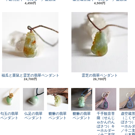
4,450円
4,500円
福瓜と栗鼠と霊芝の翡翠ペンダント
霊芝の翡翠ペンダント
24,700円
26,700円
勾玉の翡翠
仏足の翡翠
貔貅の翡翠
貔貅の翡翠
千手観音菩
虚空蔵
ペンダント
ペンダント
ペンダント
ペンダント
薩（せんじ
（こく
ゅかんのん
ぼさつ
ぼさつ）キ
ーホル
ーホルダー
／十二
／十二支守
り本