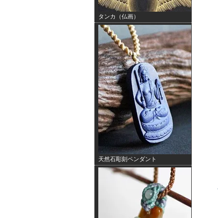
タンカ（仏画）
天然石彫刻ペンダント