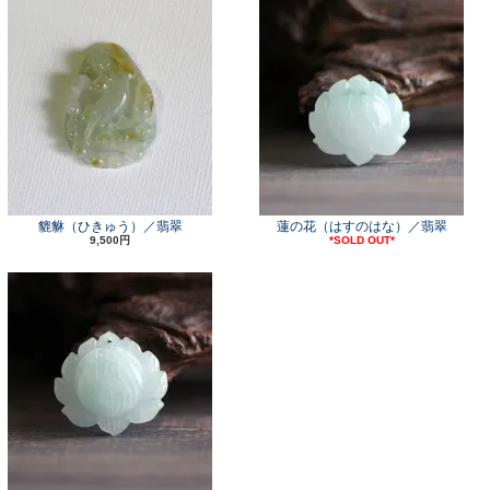
貔貅（ひきゅう）／翡翠
蓮の花（はすのはな）／翡翠
9,500円
*SOLD OUT*