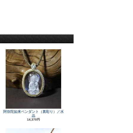
阿弥陀如来ペンダント（裏彫り）／水
晶
14,370円