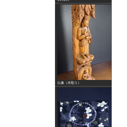
仏像（木彫り）