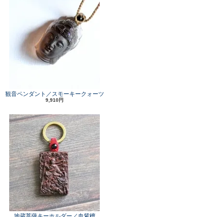
観音ペンダント／スモーキークォーツ
9,910円
地蔵菩薩キーホルダー／血紫檀