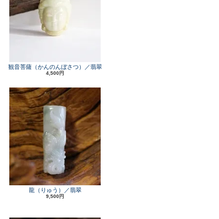
観音菩薩（かんのんぼさつ）／翡翠
4,500円
龍（りゅう）／翡翠
9,500円