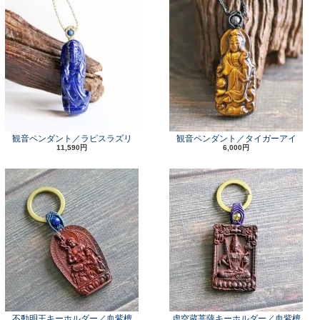
観音ペンダント／ラピスラズリ
観音ペンダント／タイガーアイ
11,590円
6,000円
不動明王キーホルダー／血紫檀
虚空蔵菩薩キーホルダー／血紫檀