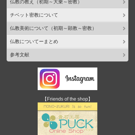
仏教の教え（初期～大乗～密教）
チベット密教について
仏教美術について（初期～顕教～密教）
仏教についてーまとめ
参考文献
【Friends of the shop】