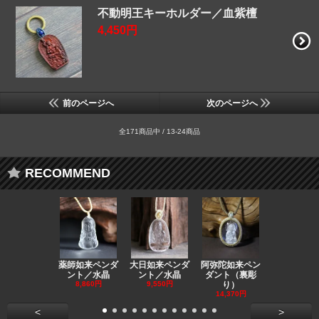
不動明王キーホルダー／血紫檀
4,450円
前のページへ
次のページへ
全171商品中 / 13-24商品
RECOMMEND
薬師如来ペンダ
大日如来ペンダ
阿弥陀如来ペン
観音ペンダ
ント／水晶
ント／水晶
ダント（裏彫
／ラピスラ
8,860円
9,550円
り）
11,590円
14,370円
<
>