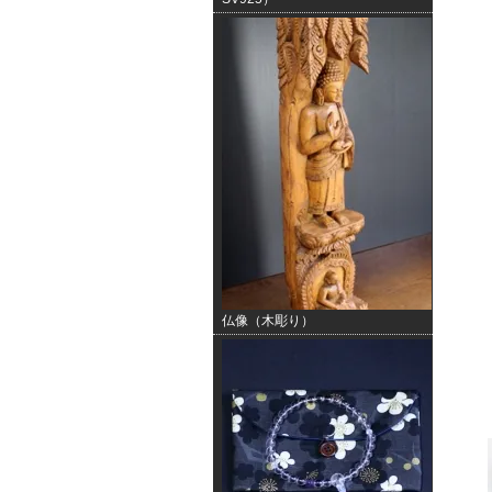
仏像（木彫り）