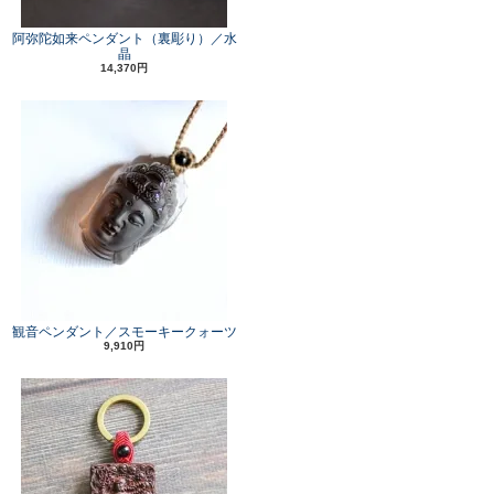
阿弥陀如来ペンダント（裏彫り）／水
晶
14,370円
観音ペンダント／スモーキークォーツ
9,910円