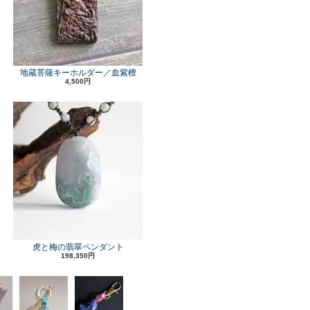
地蔵菩薩キーホルダー／血紫檀
4,500円
虎と梅の翡翠ペンダント
198,350円