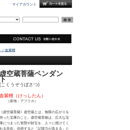
マイアカウント
ト／血紫檀
虚空蔵菩薩ペンダン
ト
(こくうぞうぼさつ)
血紫檀（けっしたん）
（産地：アフリカ）
《虚空蔵菩薩》虚空蔵とは、無限の広がりを
持った宝庫のこと。虚空蔵菩薩は、広大な宝
庫につまった智慧や財宝を、人々に授けてく
れる存在。信仰すると「記憶力が高まる」と