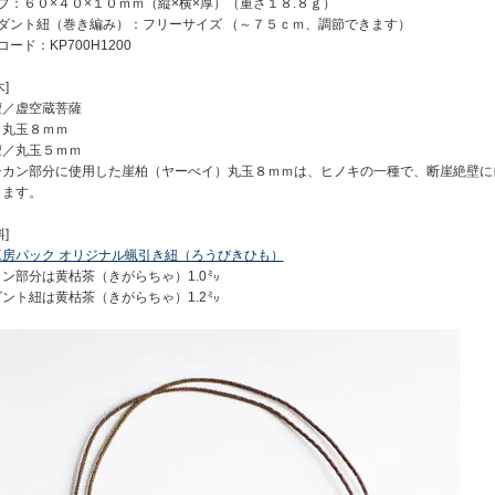
プ：６０×４０×１０ｍｍ（縦×横×厚）（重さ１８.８ｇ）
ンダント紐（巻き編み）：フリーサイズ （～７５ｃｍ、調節できます）
コード：KP700H1200
]
檀／虚空蔵菩薩
／丸玉８ｍｍ
檀／丸玉５ｍｍ
チカン部分に使用した崖柏（ヤーべイ）丸玉８ｍｍは、ヒノキの一種で、断崖絶壁に
します。
]
工房パック オリジナル蝋引き紐（ろうびきひも）
ン部分は黄枯茶（きがらちゃ）1.0㍉
ント紐は黄枯茶（きがらちゃ）1.2㍉