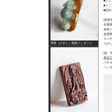
■トッ
■ペ
■制作
[使用木
血紫
崖柏
血紫
※バ
翡翠（ひすい）彫刻ペンダント
りが
[材 料
貴石
バチカ
ペンダ