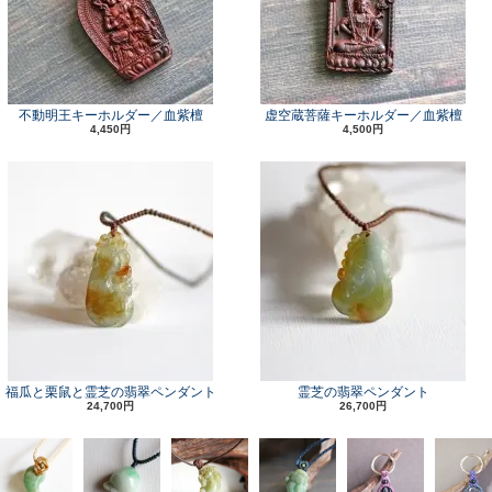
不動明王キーホルダー／血紫檀
虚空蔵菩薩キーホルダー／血紫檀
4,450円
4,500円
福瓜と栗鼠と霊芝の翡翠ペンダント
霊芝の翡翠ペンダント
24,700円
26,700円