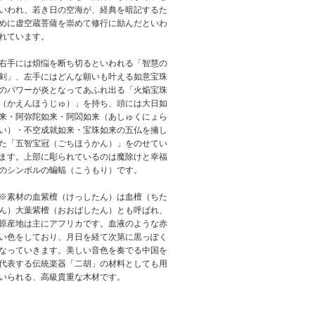
いわれ、若き日の空海が、経典を暗記するた
めに虚空蔵菩薩を崇めて修行に励んだといわ
れています。
右手には煩悩を断ち切るといわれる「智慧の
剣」、左手にはどんな願いも叶える如意宝珠
のパワーが炎となってあふれ出る「火焔宝珠
（かえんほうじゅ）」を持ち、頭には大日如
来・阿弥陀如来・阿閦如来（あしゅくにょら
い）・不空成就如来・宝珠如来の五仏を擁し
た「五智宝冠（ごちほうかん）」をのせてい
ます。上部に彫られているのは魔除けと幸福
のシンボルの蝙蝠（こうもり）です。
※素材の血紫檀（けっしたん）は血檀（ちた
ん）大葉紫檀（おおばしたん）とも呼ばれ、
原産地は主にアフリカです。血液のような赤
い色をしており、月日を経て次第に黒っぽく
なっていきます。美しい音色を奏でる中国を
代表する伝統楽器「二胡」の材料としても用
いられる、高級貴重な木材です。