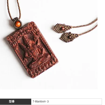
型番
7-titanbori-３