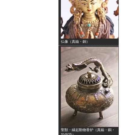
仏像（真鍮・銅）
聖獣・縁起動物香炉（真鍮・銅・
SV925）