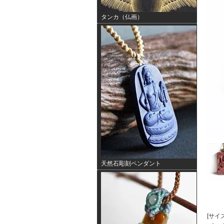
タンカ（仏画）
天然石彫刻ペンダント
[サイズ