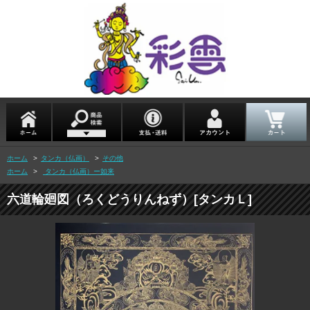
ホーム
>
タンカ（仏画）
>
その他
ホーム
>
タンカ（仏画）ー如来
六道輪廻図（ろくどうりんねず）[タンカＬ]