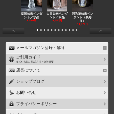
薬師如来ペンダ
大日如来ペンダ
阿弥陀如来ペン
観音ペンダ
ント／水晶
ント／水晶
ダント（裏彫
／ラピスラ
8,860円
9,550円
り）
11,590円
14,370円
<
>
メールマガジン登録・解除
ご利用ガイド
支払い方法 / 配送方法 / 会社概要
店長について
ショップブログ
お問い合せ
プライバシーポリシー