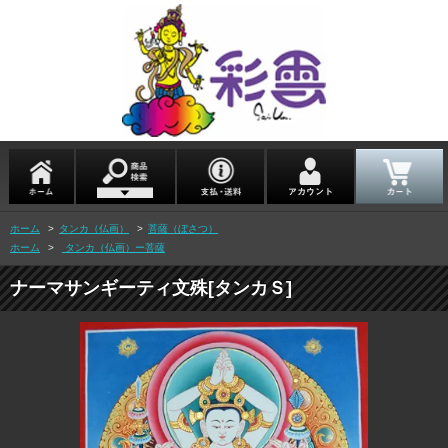
ホーム
>
タンカ（仏画）
>
菩薩（ぼさつ）
ホーム
>
タンカ（仏画）ー菩薩
ナーマサンギーティ文殊[タンカＳ]