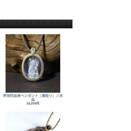
阿弥陀如来ペンダント（裏彫り）／水
晶
14,370円