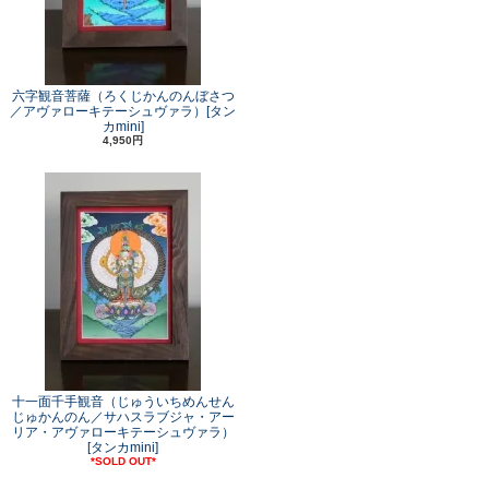
六字観音菩薩（ろくじかんのんぼさつ
／アヴァローキテーシュヴァラ）[タン
カmini]
4,950円
十一面千手観音（じゅういちめんせん
じゅかんのん／サハスラブジャ・アー
リア・アヴァローキテーシュヴァラ）
[タンカmini]
*SOLD OUT*