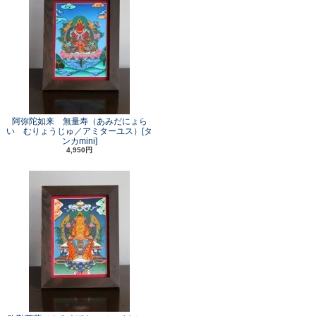
阿弥陀如来 無量寿（あみだにょら
い むりょうじゅ／アミターユス）[タ
ンカmini]
4,950円