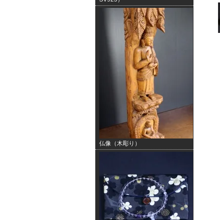
仏像（木彫り）