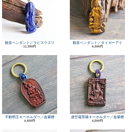
観音ペンダント／ラピスラズリ
観音ペンダント／タイガーアイ
11,590円
6,000円
不動明王キーホルダー／血紫檀
虚空蔵菩薩キーホルダー／血紫檀
4,450円
4,500円