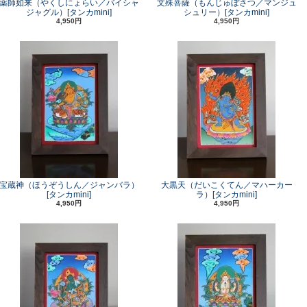
薬師如来（やくしにょらい／バイシャ
文殊菩薩（もんじゅぼさつ／マンジュ
ジャグル）[タンカmini]
シュリー）[タンカmini]
4,950円
4,950円
宝蔵神（ほうぞうしん／ジャンバラ）
大黒天（だいこくてん／マハーカー
[タンカmini]
ラ）[タンカmini]
4,950円
4,950円