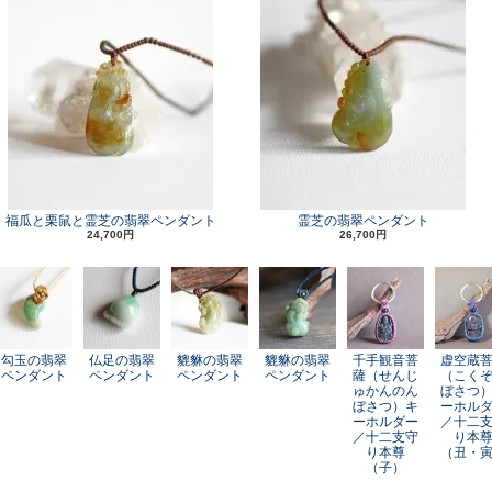
福瓜と栗鼠と霊芝の翡翠ペンダント
霊芝の翡翠ペンダント
24,700円
26,700円
勾玉の翡翠
仏足の翡翠
貔貅の翡翠
貔貅の翡翠
千手観音菩
虚空蔵
ペンダント
ペンダント
ペンダント
ペンダント
薩（せんじ
（こく
ゅかんのん
ぼさつ
ぼさつ）キ
ーホル
ーホルダー
／十二
／十二支守
り本
り本尊
（丑・
（子）