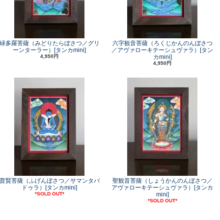
緑多羅菩薩（みどりたらぼさつ／グリ
六字観音菩薩（ろくじかんのんぼさつ
ーンターラー）[タンカmini]
／アヴァローキテーシュヴァラ）[タン
4,950円
カmini]
4,950円
普賢菩薩（ふげんぼさつ／サマンタバ
聖観音菩薩（しょうかんのんぼさつ／
ドゥラ）[タンカmini]
アヴァローキテーシュヴァラ）[タンカ
*SOLD OUT*
mini]
*SOLD OUT*