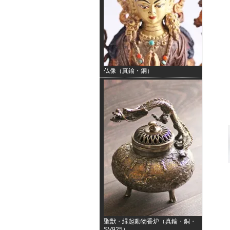
仏像（真鍮・銅）
聖獣・縁起動物香炉（真鍮・銅・
SV925）