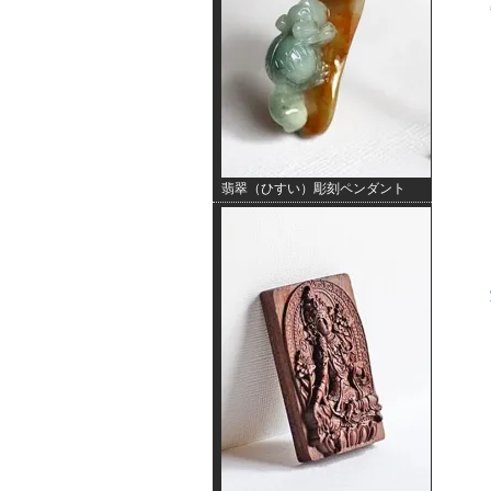
翡翠（ひすい）彫刻ペンダント