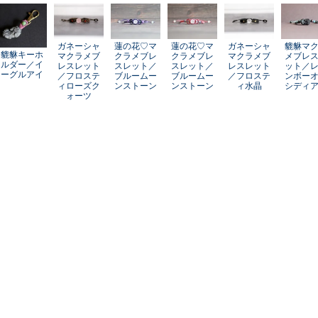
ガネーシャ
蓮の花♡マ
蓮の花♡マ
ガネーシャ
貔貅マ
貔貅キーホ
マクラメブ
クラメブレ
クラメブレ
マクラメブ
メブレ
ルダー／イ
レスレット
スレット／
スレット／
レスレット
ット／
ーグルアイ
／フロステ
ブルームー
ブルームー
／フロステ
ンボー
ィローズク
ンストーン
ンストーン
ィ水晶
シディ
ォーツ