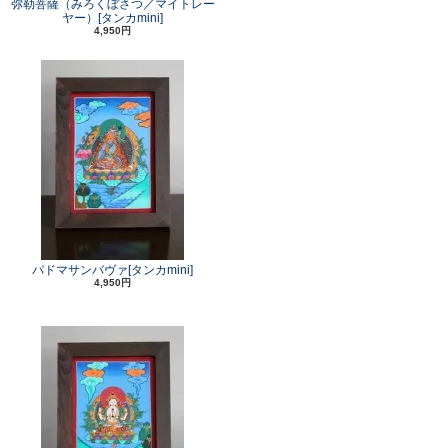
弥勒菩薩（みろくぼさつ／マイトレー
ヤー）[タンカmini]
4,950円
パドマサンバヴァ[タンカmini]
4,950円