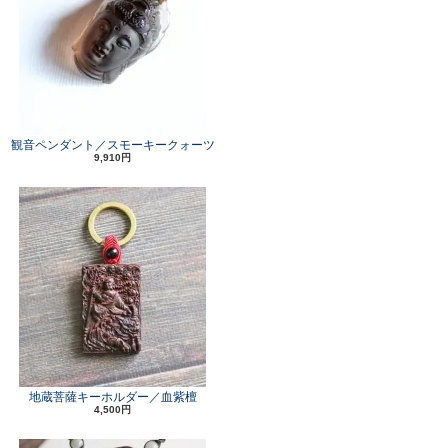
観音ペンダント／スモーキークォーツ
9,910円
地蔵菩薩キーホルダー／血紫檀
4,500円