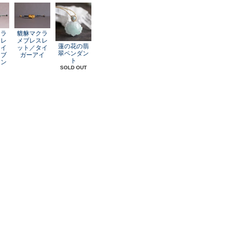
クラ
貔貅マクラ
スレ
メブレスレ
蓮の花の翡
レイ
ット／タイ
翠ペンダン
オブ
ガーアイ
ト
アン
SOLD OUT