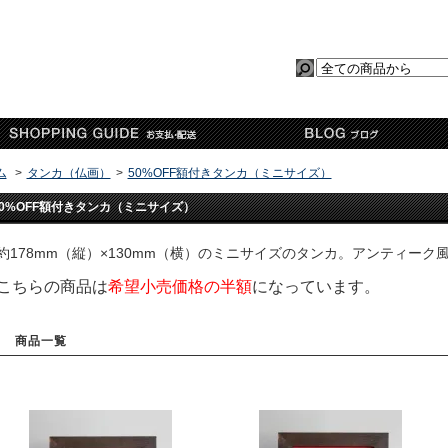
ム
>
タンカ（仏画）
>
50%OFF額付きタンカ（ミニサイズ）
50%OFF額付きタンカ（ミニサイズ）
約178mm（縦）×130mm（横）のミニサイズのタンカ。アンティー
こちらの商品は
希望小売価格の半額
になっています。
商品一覧