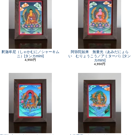
釈迦牟尼（しゃかむに／シャーキム
阿弥陀如来 無量光（あみだにょら
ニ）[タンカmini]
い むりょうこう／アミターバ）[タン
4,950円
カmini]
4,950円