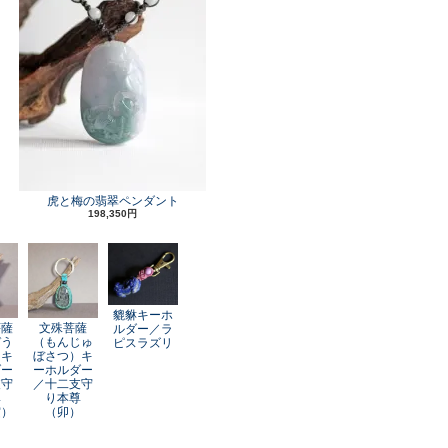
虎と梅の翡翠ペンダント
198,350円
貔貅キーホ
菩薩
文殊菩薩
ルダー／ラ
ぞう
（もんじゅ
ピスラズリ
）キ
ぼさつ）キ
ダー
ーホルダー
支守
／十二支守
尊
り本尊
寅）
（卯）